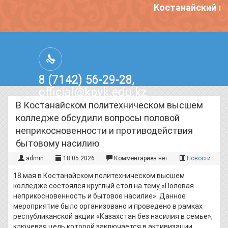
Костанайский по
8 (7142) 56-29-28,
official@kpvk.edu.kz
г.Костанай, Проспект Кобыланды
В Костанайском политехническом высшем
Батыра, 3
колледже обсудили вопросы половой
неприкосновенности и противодействия
бытовому насилию
admin
18.05.2026
Комментариев нет
Новости
18 мая в Костанайском политехническом высшем
колледже состоялся круглый стол на тему «Половая
неприкосновенность и бытовое насилие». Данное
мероприятие было организовано и проведено в рамках
республиканской акции «Казахстан без насилия в семье»,
ключевая цель которой заключается в активизации