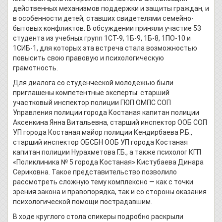
действенных механизмов поддержки и защиты граждан, и
в особенности детей, ставших свидетелями семейно-
бытовых конфликтов. В обсуждении приняли участие 53
студента из учебных групп 1СТ-9, 1Б-9, 1Б-8, 1ПО-10 и
1СИБ-1, для которых эта встреча стала возможностью
повысить свою правовую и психологическую
грамотность.
Для диалога со студенческой молодежью были
приглашены компетентные эксперты: старший
участковый инспектор полиции ГЮП ОМПС СОП
Управления полиции города Костаная капитан полиции
Аксенкина Янна Витальевна, старший инспектор ООБ СОП
УП города Костаная майор полиции Кендирбаева Р.Б.,
старший инспектор ОБСБН ООБ УП города Костаная
капитан полиции Нурахметова Г.Б., а также психолог КГП
«Поликлиника № 5 города Костаная» Кистубаева Динара
Сериковна. Такое представительство позволило
рассмотреть сложную тему комплексно — как с точки
зрения закона и правопорядка, так и со стороны оказания
психологической помощи пострадавшим.
В ходе круглого стола спикеры подробно раскрыли