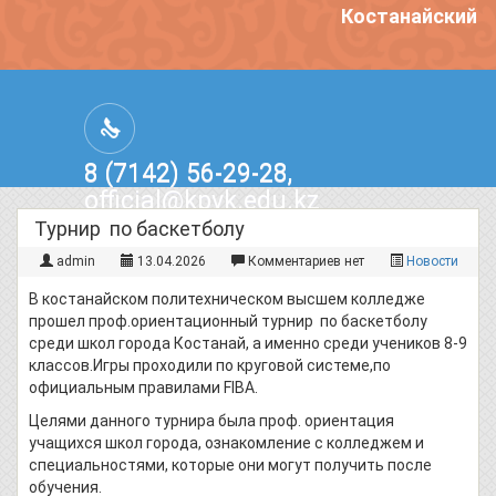
Костанайский по
8 (7142) 56-29-28,
official@kpvk.edu.kz
г.Костанай, Проспект Кобыланды
Турнир по баскетболу
Батыра, 3
admin
13.04.2026
Комментариев нет
Новости
В костанайском политехническом высшем колледже
прошел проф.ориентационный турнир по баскетболу
среди школ города Костанай, а именно среди учеников 8-9
классов.Игры проходили по круговой системе,по
официальным правилами FIBA.
Целями данного турнира была проф. ориентация
учащихся школ города, ознакомление с колледжем и
специальностями, которые они могут получить после
обучения.