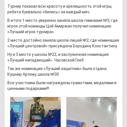
Турнир показал всю красоту и зрелищность этой игры,
ребята буквально «бились» за каждый мяч.
В итоге 1 место уверенно заняла школа-гимназия №3, где
игрок этой команды Цой Амиржан получил номинацию
«Лучший игрок турнира».
2 место достойно заняла школа-лицей №2, где номинация
«Лучший центровой» присуждена Бородину Константину.
Ну и 3 место у школы №22, и заслуженная номинация
«Лучший нападающий»- Часовской Глеб.
Так же номинация «Лучший защитник» была отдана
Кушнир Артему, школа №30
Все участники были награждены грамотами, медалями и
ценными подарками!!!