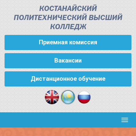
КОСТАНАЙСКИЙ
ПОЛИТЕХНИЧЕСКИЙ ВЫСШИЙ
КОЛЛЕДЖ
Приемная комиссия
Вакансии
Дистанционное обучение
Кноп
пере