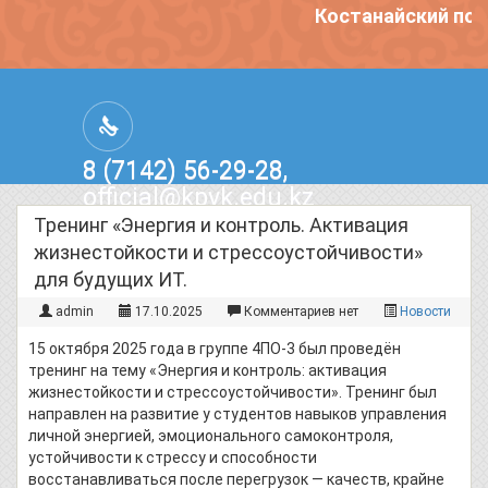
Костанайский пол
8 (7142) 56-29-28,
official@kpvk.edu.kz
г.Костанай, Проспект Кобыланды
Тренинг «Энергия и контроль. Активация
Батыра, 3
жизнестойкости и стрессоустойчивости»
для будущих ИТ.
admin
17.10.2025
Комментариев нет
Новости
15 октября 2025 года в группе 4ПО-3 был проведён
тренинг на тему «Энергия и контроль: активация
жизнестойкости и стрессоустойчивости». Тренинг был
направлен на развитие у студентов навыков управления
личной энергией, эмоционального самоконтроля,
устойчивости к стрессу и способности
восстанавливаться после перегрузок — качеств, крайне