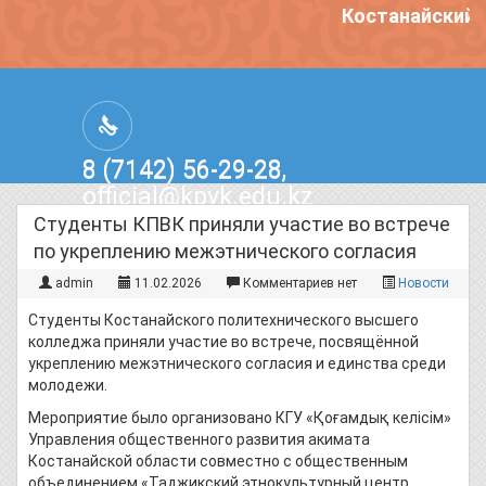
Костанайский п
8 (7142) 56-29-28,
official@kpvk.edu.kz
г.Костанай, Проспект Кобыланды
Студенты КПВК приняли участие во встрече
Батыра, 3
по укреплению межэтнического согласия
admin
11.02.2026
Комментариев нет
Новости
Студенты Костанайского политехнического высшего
колледжа приняли участие во встрече, посвящённой
укреплению межэтнического согласия и единства среди
молодежи.
Мероприятие было организовано КГУ «Қоғамдық келісім»
Управления общественного развития акимата
Костанайской области совместно с общественным
объединением «Таджикский этнокультурный центр