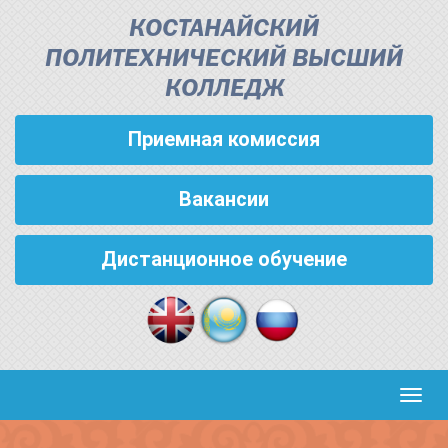
КОСТАНАЙСКИЙ
ПОЛИТЕХНИЧЕСКИЙ ВЫСШИЙ
КОЛЛЕДЖ
Приемная комиссия
Вакансии
Дистанционное обучение
Кноп
пере