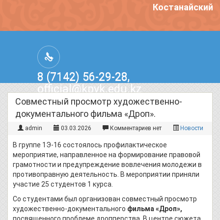
Костанайский п
8 (7142) 56-29-28,
official@kpvk.edu.kz
г.Костанай, Проспект Кобыланды
Совместный просмотр художественно-
Батыра, 3
документального фильма «Дроп».
admin
03.03.2026
Комментариев нет
Новости
В группе 1Э-16 состоялось профилактическое
мероприятие, направленное на формирование правовой
грамотности и предупреждение вовлечения молодежи в
противоправную деятельность. В мероприятии приняли
участие 25 студентов 1 курса.
Со студентами был организован совместный просмотр
художественно-документального
фильма «Дроп»,
посвященного проблеме дропперства. В центре сюжета