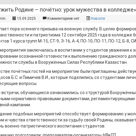
жить Родине – почётно: урок мужества в колледже»
min
15.09.2025
Комментариев нет
Новости
пает пора осеннего призыва на военную службу. В целях формиро
анственности и патриотизма 12 сентября 2025 года в колледже 
тов 1 курса групп М-15, СТ-9, Э-16, А-4, ПО-10, ПО-11, ПО-12, Б-8, СИ
мероприятия заключалась в воспитании у студентов уважения к 
ровании осознанной готовности к выполнению гражданского долг
ижности службы в Вооружённых Силах Республики Казахстан.
естве почётных гостей на мероприятие были приглашены действ
осов Б.С. и Пимичев В.И., которые поделились со студентами лич
есующие вопросы.
е встречи, обучающиеся ознакомились со структурой Вооружённых
ными нормативно-правовыми документами, регламентирующими во
вной кампании.
дение подобных мероприятий способствует формированию у мол
ии и чувства ответственности за судьбу своей Родины, оказывае
нь военно-патриотического воспитания студентов.
мацию подготовили: преподаватели-организаторы НВиТП.