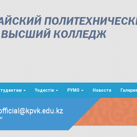
АЙСКИЙ ПОЛИТЕХНИЧЕСК
ВЫСШИЙ КОЛЛЕДЖ
Студентам
Үндестік
РУМО
Новости
Галере
official@kpvk.edu.kz
ды