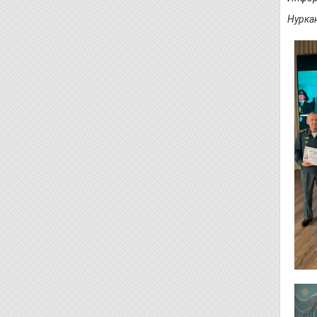
Нуркан