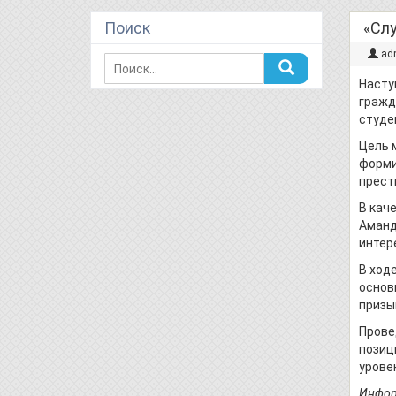
Поиск
«Слу
ad
Насту
гражд
студен
Цель 
форми
прест
В кач
Аманд
интер
В ход
основ
призы
Прове
позиц
урове
Инфор