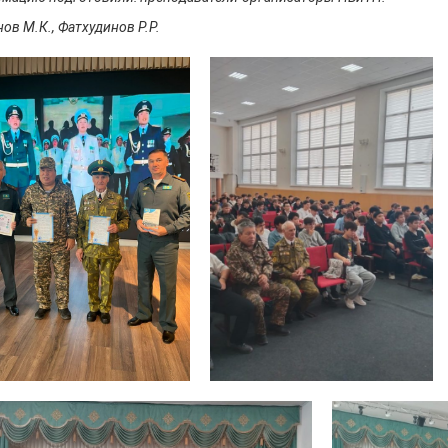
ов М.К., Фатхудинов Р.Р.