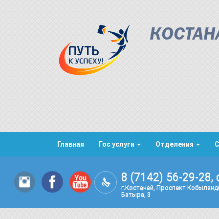
КОСТАН
Главная
Гос услуги
Отделения
8 (7142) 56-29-28, 
г.Костанай, Проспект Кобылан
Батыра, 3