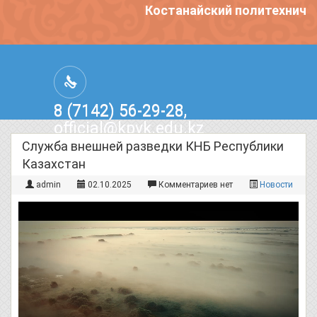
Костанайский политехничес
8 (7142) 56-29-28,
official@kpvk.edu.kz
г.Костанай, Проспект Кобыланды
Служба внешней разведки КНБ Республики
Батыра, 3
Казахстан
admin
02.10.2025
Комментариев нет
Новости