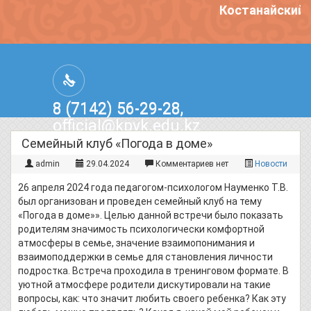
Костанайский п
8 (7142) 56-29-28,
official@kpvk.edu.kz
г.Костанай, Проспект Кобыланды
Семейный клуб «Погода в доме»
Батыра, 3
admin
29.04.2024
Комментариев нет
Новости
26 апреля 2024 года педагогом-психологом Науменко Т.В.
был организован и проведен семейный клуб на тему
«Погода в доме»». Целью данной встречи было показать
родителям значимость психологически комфортной
атмосферы в семье, значение взаимопонимания и
взаимоподдержки в семье для становления личности
подростка. Встреча проходила в тренинговом формате. В
уютной атмосфере родители дискутировали на такие
вопросы, как: что значит любить своего ребенка? Как эту