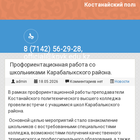
Костанайский полит
8 (7142) 56-29-28,
official@kpvk.edu.kz
г.Костанай, Проспект Кобыланды
Профориентационная работа со
Батыра, 3
школьниками Карабалыкского района.
admin
18.05.2026
Комментариев нет
Новости
В рамках профориентационной работы преподаватели
Костанайского политехнического высшего колледжа
провели встречи с учащимися школ Карабалыкского
района.
Основной целью мероприятий стало ознакомление
школьников с востребованными специальностями
колледжа, возможностями получения качественного
технического и профессионального образования, а также