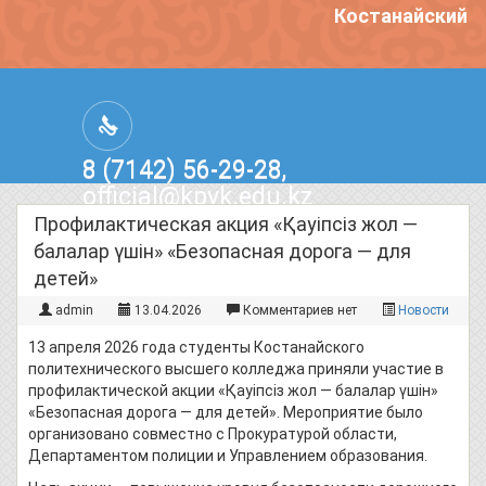
Костанайский п
8 (7142) 56-29-28,
official@kpvk.edu.kz
г.Костанай, Проспект Кобыланды
Профилактическая акция «Қауіпсіз жол —
Батыра, 3
балалар үшін» «Безопасная дорога — для
детей»
admin
13.04.2026
Комментариев нет
Новости
13 апреля 2026 года студенты Костанайского
политехнического высшего колледжа приняли участие в
профилактической акции «Қауіпсіз жол — балалар үшін»
«Безопасная дорога — для детей». Мероприятие было
организовано совместно с Прокуратурой области,
Департаментом полиции и Управлением образования.