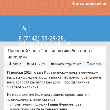
Костанайский пол
8 (7142) 56-29-28,
official@kpvk.edu.kz
г.Костанай, Проспект Кобыланды
Правовой час: «Профилактика бытового
Батыра, 3
насилия»
admin
14.11.2025
Комментариев нет
Новости
13 ноября 2025 года
в Костанайском политехническом
высшем колледже прошла важная встреча, посвящённая
теме, которая касается каждого —
профилактике
бытового насилия
.
На мероприятие были приглашены представители
правоохранительных органов:
— ст. лейтенант полиции
Галия Нурахметова
— майор полиции
Роза Кендербаева