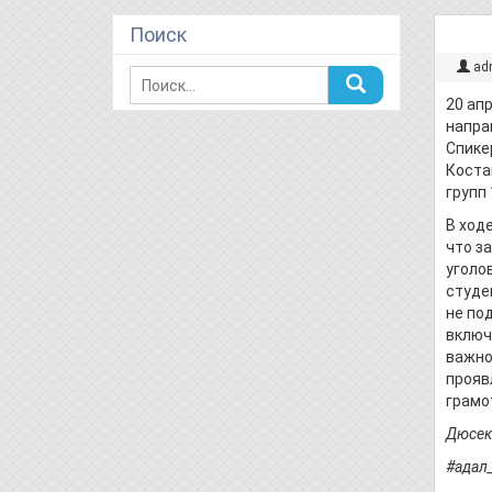
Поиск
Пра
ad
20 ап
напра
Спике
Коста
групп 
В ход
что з
уголо
студе
не по
включ
важно
прояв
грамо
Дюсеке
#адал