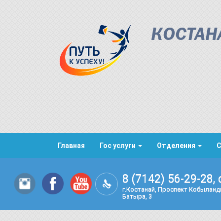
КОСТАН
Главная
Гос услуги
Отделения
8 (7142) 56-29-28, 
г.Костанай, Проспект Кобылан
Батыра, 3