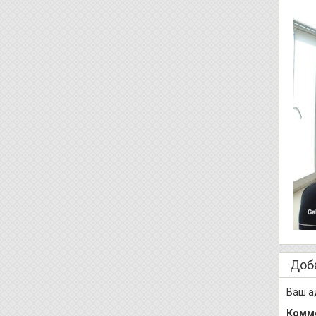
Доб
Ваш а
Комм