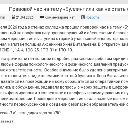
вовой час на тему «Буллинг или как не стать 
min
21.04.2026
Комментариев нет
Новости
реля 2026 года в стенах колледжа прошел правовой час на тему «Бу
вленный на профилактику правонарушений и обеспечение безопас
ром мероприятия выступила старший участковый инспектор пол
ная, капитан полиции Аксенкина Янна Витальевна. В открытом ди
1СИБ-1, 1А-4, 1ЭС-25, 1ТЗ-31 и 1ПО-10.
е встречи капитан полиции подробно разъяснила ребятам юридиче
а любые формы психологического и физического давления преду
вная ответственность. Особое внимание было уделено алгоритму 
нт становится свидетелем или жертвой буллинга: Янна Витальевн
ддаваться на провокации и к кому обращаться за оперативной п
ались в обсуждение, задавали вопросы о мерах защиты в цифров
сть формирования в коллективе атмосферы взаимоуважения и н
лениям агрессии. Прошедшее мероприятие стало важным шагом в
тности первокурсников и создании безопасной образовательной 
ева Л.К., зам. директора по УВР
_азамат