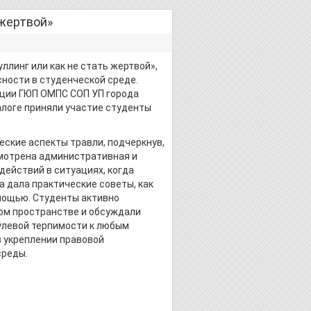
жертвой»
ллинг или как не стать жертвой»,
ности в студенческой среде.
иции ГЮП ОМПС СОП УП города
алоге приняли участие студенты
ские аспекты травли, подчеркнув,
смотрена административная и
действий в ситуациях, когда
а дала практические советы, как
омощью. Студенты активно
ом пространстве и обсуждали
улевой терпимости к любым
 укреплении правовой
среды.