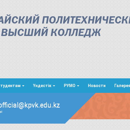
АЙСКИЙ ПОЛИТЕХНИЧЕСК
ВЫСШИЙ КОЛЛЕДЖ
Студентам
Үндестік
РУМО
Новости
Галере
official@kpvk.edu.kz
ды