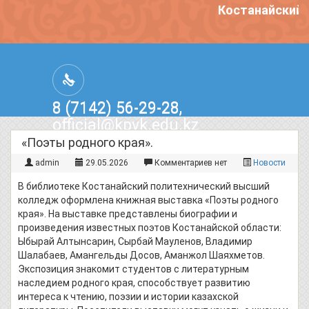
Костанайский п
8 (7142) 56-29-28,
official@kpvk.edu.kz
г.Костанай, Проспект Кобыланды
«Поэты родного края».
Батыра, 3
admin
29.05.2026
Комментариев нет
Новости
В библиотеке Костанайский политехнический высший
колледж оформлена книжная выставка «Поэты родного
края». На выставке представлены биографии и
произведения известных поэтов Костанайской области:
Ыбырай Алтынсарин, Сырбай Мауленов, Владимир
Шалабаев, Амангельды Досов, Аманжол Шаяхметов.
Экспозиция знакомит студентов с литературным
наследием родного края, способствует развитию
интереса к чтению, поэзии и истории казахской