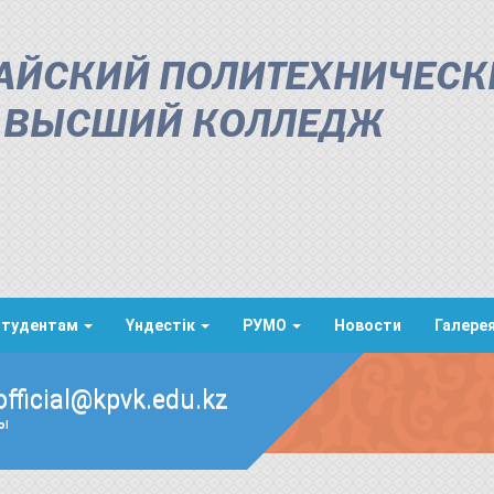
АЙСКИЙ ПОЛИТЕХНИЧЕСК
ВЫСШИЙ КОЛЛЕДЖ
Студентам
Үндестік
РУМО
Новости
Галере
official@kpvk.edu.kz
ды