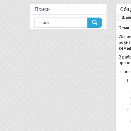
Поиск
Общ
ad
Тема:
25 се
родит
семья
В раб
право
Повес