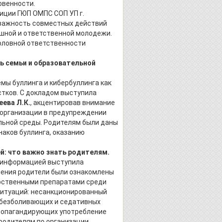
овенности.
иции ГЮП ОМПС СОП УП г.
 важность совместных действий
ушной и ответственной молодежи.
оловной ответственности
ль семьи и образовательной
мы буллинга и кибербуллинга как
тков. С докладом выступила
ева Л.К.
, акцентировав внимание
 организации в предупреждении
льной среды. Родителям были даны
аков буллинга, оказанию
: что важно знать родителям.
 информацией выступила
ления родители были ознакомлены
арственными препаратами среди
ситуаций: несанкционированный
обезболивающих и седативных
пропагандирующих употребление
родителям по организации