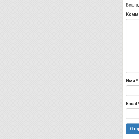
Ваш а
Комм
Имя
*
Email