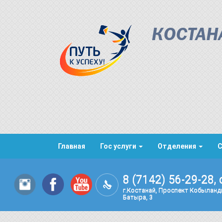
КОСТАН
Главная
Гос услуги
Отделения
8 (7142) 56-29-28, 
г.Костанай, Проспект Кобылан
Батыра, 3