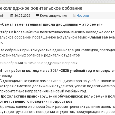
еколледжное родительское собрание
min
26.02.2026
Комментариев нет
Новости
 «Самая замечательная школа дисциплины – это семья»
нтября в Костанайском политехническом высшем колледже сост
ельское собрание, посвящённое актуальной теме:
«Самая замеча
»
.
оте собрания приняли участие администрация колледжа, препода
охранительных органов и родители студентов.
тка собрания включала следующие вопросы:
Итоги работы колледжа за 2024–2025 учебный год и определе
период.
С докладом выступила заместитель директора по учебно-воспит
которая отметила достижения студентов, успехи педагогическог
приоритетные направления на новый учебный год.
Профилактика правонарушений обучающихся: роль семьи и ко
ответственного поведения подростков.
В рамках данного вопроса были рассмотрены актуальные аспекты
аутодеструктивного поведения студентов, предупреждение доро