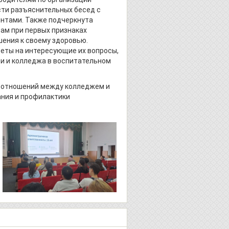
сти разъяснительных бесед с
ентами. Также подчеркнута
ам при первых признаках
ения к своему здоровью.
еты на интересующие их вопросы,
и и колледжа в воспитательном
 отношений между колледжем и
ания и профилактики