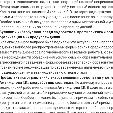
интернет-мошенничества, а также нарушений половой неприкосн
Перед родителями выступила старший участковый инспектор пол
Костаная, капитан полиции
Аксенкина Я.В.
, которая подчеркнула
семьи и образовательного учреждения в воспитании законопосл
Особое внимание было уделено вопросам административной и уг
несовершеннолетних за совершение правонарушений.
Буллинг и кибербуллинг среди подростков: профилактика и ро
организации в их предупреждении.
В рамках данного вопроса была подчеркнута актуальность пробле
одной из наиболее распространённых форм насилия среди подрос
заместитель директора по учебно-воспитательной работе
Дюсеке
на необходимости объединения усилий семьи и образовательной
агрессивного поведения и формировании безопасной образовате
практические рекомендации по своевременному выявлению призн
поддержки детям и взаимодействию с педагогами.
Профилактика отравлений лекарственными средствами у детей
Аманжулова Г.К., медработник колледжа
.
По данному вопросу с
медицинский работник колледжа
Аманжулова Г.К.
В ходе выступ
с актуальной статистикой и примерами случаев отравлений лек
подростков. Особое внимание было уделено причинам подобных 
доступ к аптечкам в домашних условиях, бесконтрольный приём 
средств, а также влияние деструктивных интернет-сообществ, 
медикаментов в немедицинских целях. Были даны рекомендации 