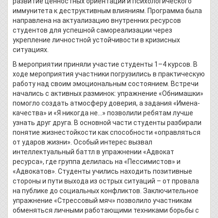
развитие ценностных ориентаций и психологического
иммунитета к деструктивным влияниям. Программа была
направлена на актуализацию внутренних ресурсов
студентов для успешной самореализации через
укрепление личностной устойчивости в кризисных
ситуациях.
В мероприятии приняли участие студенты 1–4 курсов. В
ходе мероприятия участники погрузились в практическую
работу над своим эмоциональным состоянием. Встречи
начались с активных разминок: упражнение «Обнимашки»
помогло создать атмосферу доверия, а задания «Имена-
качества» и «Я никогда не…» позволили ребятам лучше
узнать друг друга. В основной части студенты разбирали
понятие жизнестойкости как способности «оправляться
от ударов жизни». Особый интерес вызвал
интеллектуальный баттл в упражнении «Адвокат
ресурса», где группа делилась на «Пессимистов» и
«Адвокатов». Студенты учились находить позитивные
стороны и пути выхода из острых ситуаций – от провала
на публике до социальных конфликтов. Заключительное
упражнение «Стрессовый мяч» позволило участникам
обменяться личными работающими техниками борьбы с