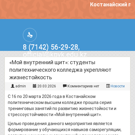
Костанайский пол
8 (7142) 56-29-28,
official@kpvk.edu.kz
г.Костанай, Проспект Кобыланды
«Мой внутренний щит»: студенты
Батыра, 3
политехнического колледжа укрепляют
жизнестойкость
admin
20.03.2026
Комментариев нет
Новости
С 16 по 20 марта 2026 года в Костанайском
политехническом высшем колледже прошла серия
тренинговых занятий по развитию жизнестойкости и
стрессоустойчивости «Мой внутренний щит».
Целью проведения данного мероприятия является
формирование у обучающихся навыков саморегуляции,