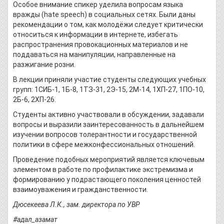
Особое внимание спикер уделила вопросам языка
вражды (hate speech) в социальных сетях. Были даны
рекомендации о том, как молодёжи следует критически
относиться к информации в интернете, избегать
распространения провокационных материалов и не
поддаваться на манипуляции, направленные на
разжигание розни.
В лекции приняли участие студенты следующих учебных
групп: 1СИБ-1, 1Б-8, 1ТЗ-31, 2Э-15, 2М-14, 1ХП-27, 1ПО-10,
2Б-6, 2ХП-26.
Студенты активно участвовали в обсуждении, задавали
вопросы и выразили заинтересованность в дальнейшем
изучении вопросов толерантности и государственной
политики в сфере межконфессиональных отношений.
Проведение подобных мероприятий является ключевым
элементом в работе по профилактике экстремизма и
формированию у подрастающего поколения ценностей
взаимоуважения и гражданственности.
Дюсекеева Л.К., зам. директора по УВР
#адал_азамат