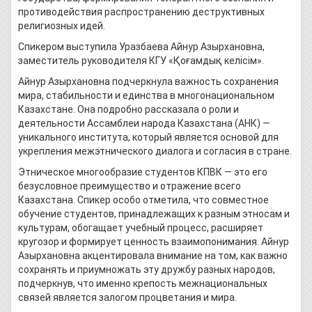
противодействия распространению деструктивных
религиозных идей.
Спикером выступила Уразбаева Айнур Азырхановна,
заместитель руководителя КГУ «Қоғамдық келісім».
Айнур Азырхановна подчеркнула важность сохранения
мира, стабильности и единства в многонациональном
Казахстане. Она подробно рассказала о роли и
деятельности Ассамблеи народа Казахстана (АНК) —
уникального института, который является основой для
укрепления межэтнического диалога и согласия в стране.
Этническое многообразие студентов КПВК — это его
безусловное преимущество и отражение всего
Казахстана. Спикер особо отметила, что совместное
обучение студентов, принадлежащих к разным этносам и
культурам, обогащает учебный процесс, расширяет
кругозор и формирует ценность взаимопонимания. Айнур
Азырхановна акцентировала внимание на том, как важно
сохранять и приумножать эту дружбу разных народов,
подчеркнув, что именно крепость межнациональных
связей является залогом процветания и мира.