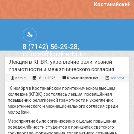
Костанайский п
8 (7142) 56-29-28,
official@kpvk.edu.kz
г.Костанай, Проспект Кобыланды
Лекция в КПВК: укрепление религиозной
Батыра, 3
грамотности и межэтнического согласия
admin
18.11.2025
Комментариев нет
Новости
18 ноября в Костанайском политехническом высшем
колледже (КПВК) состоялась лекция, посвящённая
повышению религиозной грамотности и укреплению
межэтнического и межнационального согласия среди
молодёжи.
Мероприятие было организовано с целью повышения
осведомлённости студентов о принципах светского
государства, формирования толерантного сознания и