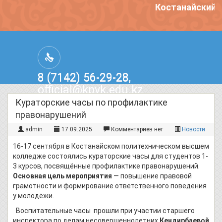
Костанайский п
8 (7142) 56-29-28,
official@kpvk.edu.kz
г.Костанай, Проспект Кобыланды
Кураторские часы по профилактике
Батыра, 3
правонарушений
admin
17.09.2025
Комментариев нет
Новости
16-17 сентября в Костанайском политехническом высшем
колледже состоялись кураторские часы для студентов 1-
3 курсов, посвящённые профилактике правонарушений.
Основная цель мероприятия
— повышение правовой
грамотности и формирование ответственного поведения
у молодёжи.
Воспитательные часы прошли при участии старшего
инспектора по делам несовершеннолетних
Кендирбаевой