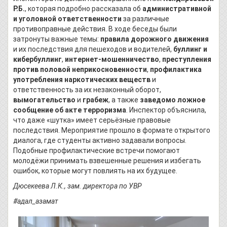
Р.Б.
, которая подробно рассказала об
административной
и уголовной ответственности
за различные
противоправные действия. В ходе беседы были
затронуты важные темы:
правила дорожного движения
и их последствия для пешеходов и водителей,
буллинг и
кибербуллинг
,
интернет-мошенничество
,
преступления
против половой неприкосновенности
,
профилактика
употребления наркотических веществ
и
ответственность за их незаконный оборот,
вымогательство
и
грабеж
, а также
заведомо ложное
сообщение об акте терроризма
. Инспектор объяснила,
что даже «шутка» имеет серьёзные правовые
последствия. Мероприятие прошло в формате открытого
диалога, где студенты активно задавали вопросы.
Подобные профилактические встречи помогают
молодёжи принимать взвешенные решения и избегать
ошибок, которые могут повлиять на их будущее.
Дюсекеева Л.К., зам. директора по УВР
#адал_азамат