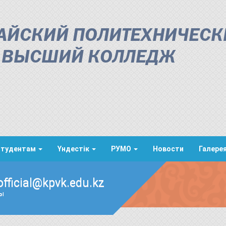
АЙСКИЙ ПОЛИТЕХНИЧЕСК
ВЫСШИЙ КОЛЛЕДЖ
Студентам
Үндестік
РУМО
Новости
Галере
official@kpvk.edu.kz
ды