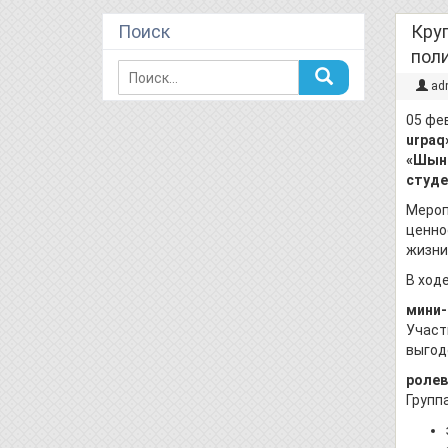
Поиск
Кру
поли
ad
05 фе
urpaq
«Шынд
студе
Мероп
ценно
жизни
В ход
мини
Участ
выгод
ролев
Групп