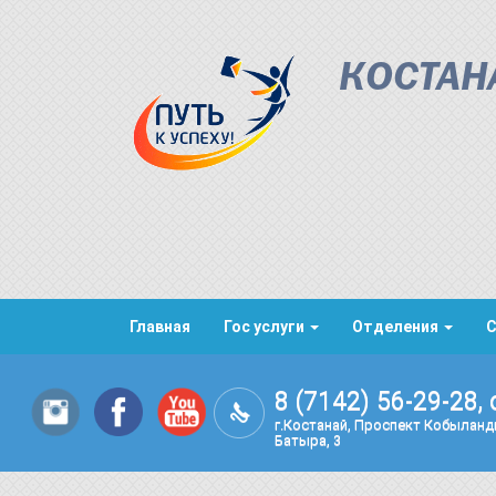
КОСТАН
Главная
Гос услуги
Отделения
8 (7142) 56-29-28, 
г.Костанай, Проспект Кобылан
Батыра, 3