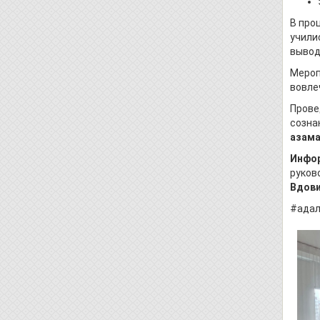
В про
учили
вывод
Мероп
вовле
Прове
созна
азама
Инфор
руков
Вдови
#адал