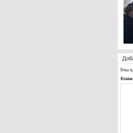
Доб
Ваш а
Комм