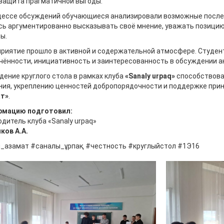
защита прагматичной выгоды.
цессе обсуждений обучающиеся анализировали возможные после
сь аргументированно высказывать своё мнение, уважать позицию
ы.
риятие прошло в активной и содержательной атмосфере. Студен
чённости, инициативность и заинтересованность в обсуждении а
дение круглого стола в рамках клуба
«Sanaly urpaq»
способствова
ния, укреплению ценностей добропорядочности и поддержке пр
т»
.
мацию подготовил:
одитель клуба «Sanaly urpaq»
ков А.А.
_азамат #саналы_ұрпақ #честность #круглыйстол #1Э16