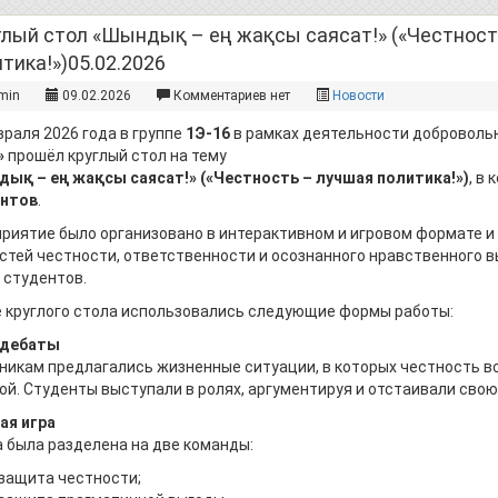
глый стол «Шындық – ең жақсы саясат!» («Честност
тика!»)05.02.2026
min
09.02.2026
Комментариев нет
Новости
враля 2026 года в группе
1Э-16
в рамках деятельности доброволь
»
прошёл круглый стол на тему
ық – ең жақсы саясат!» («Честность – лучшая политика!»)
, в
нтов
.
риятие было организовано в интерактивном и игровом формате и
стей честности, ответственности и осознанного нравственного в
 студентов.
е круглого стола использовались следующие формы работы:
-дебаты
никам предлагались жизненные ситуации, в которых честность вс
ой. Студенты выступали в ролях, аргументируя и отстаивали свою
ая игра
а была разделена на две команды:
защита честности;