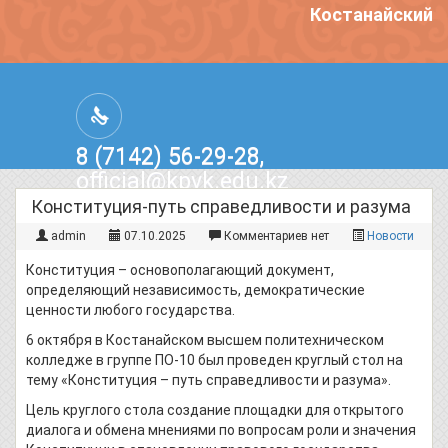
Костанайский п
8 (7142) 56-29-28,
official@kpvk.edu.kz
г.Костанай, Проспект Кобыланды
Конституция-путь справедливости и разума
Батыра, 3
admin
07.10.2025
Комментариев нет
Новости
Конституция – основополагающий документ,
определяющий независимость, демократические
ценности любого государства.
6 октября в Костанайском высшем политехническом
колледже в группе ПО-10 был проведен круглый стол на
тему «Конституция – путь справедливости и разума».
Цель круглого стола создание площадки для открытого
диалога и обмена мнениями по вопросам роли и значения