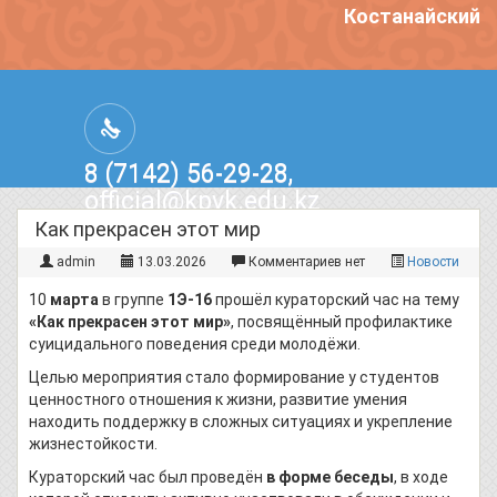
Костанайский п
8 (7142) 56-29-28,
official@kpvk.edu.kz
г.Костанай, Проспект Кобыланды
Как прекрасен этот мир
Батыра, 3
admin
13.03.2026
Комментариев нет
Новости
10
марта
в группе
1Э-16
прошёл кураторский час на тему
«Как прекрасен этот мир»
, посвящённый профилактике
суицидального поведения среди молодёжи.
Целью мероприятия стало формирование у студентов
ценностного отношения к жизни, развитие умения
находить поддержку в сложных ситуациях и укрепление
жизнестойкости.
Кураторский час был проведён
в форме беседы
, в ходе