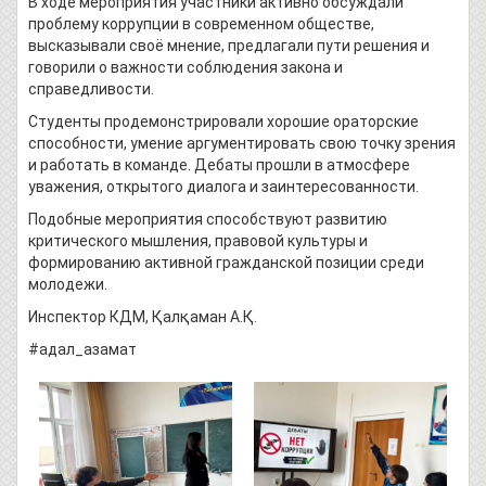
В ходе мероприятия участники активно обсуждали
проблему коррупции в современном обществе,
высказывали своё мнение, предлагали пути решения и
говорили о важности соблюдения закона и
справедливости.
Студенты продемонстрировали хорошие ораторские
способности, умение аргументировать свою точку зрения
и работать в команде. Дебаты прошли в атмосфере
уважения, открытого диалога и заинтересованности.
Подобные мероприятия способствуют развитию
критического мышления, правовой культуры и
формированию активной гражданской позиции среди
молодежи.
Инспектор КДМ, Қалқаман А.Қ.
#адал_азамат