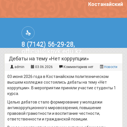
Костанайский п
8 (7142) 56-29-28,
official@kpvk.edu.kz
г.Костанай, Проспект Кобыланды
Дебаты на тему «Нет коррупции»
Батыра, 3
admin
03.06.2026
Комментариев нет
Новости
03 июня 2026 года в Костанайском политехническом
высшем колледже состоялись дебаты на тему «Нет
коррупции». В мероприятии приняли участие студенты 1
курса.
Целью дебатов стало формирование у молодежи
антикоррупционного мировоззрения, повышение
правовой грамотности и воспитание честности,
ответственности и гражданской позиции.