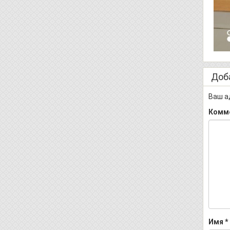
Доб
Ваш а
Комм
Имя
*