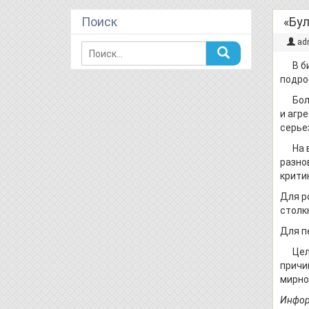
Поиск
«Бул
ad
В биб
подро
Больш
и агре
серье
На вы
разно
крити
Для р
столк
Для п
Цель 
причи
мирно
Инфор