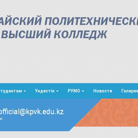
АЙСКИЙ ПОЛИТЕХНИЧЕСК
ВЫСШИЙ КОЛЛЕДЖ
Студентам
Үндестік
РУМО
Новости
Галере
official@kpvk.edu.kz
ды