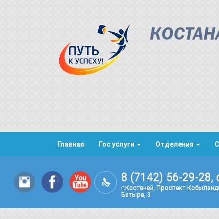
КОСТАН
Главная
Гос услуги
Отделения
8 (7142) 56-29-28, 
г.Костанай, Проспект Кобылан
Батыра, 3