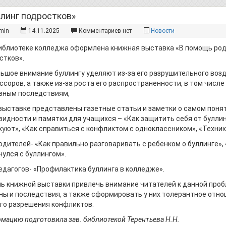
линг подростков»
min
14.11.2025
Комментариев нет
Новости
лиотеке колледжа оформлена книжная выставка «В помощь роди
стков».
ое внимание буллингу уделяют из-за его разрушительного возде
ссоров, а также из-за роста его распространенности, в том числе 
зным последствиям,
ставке представлены газетные статьи и заметки о самом поняти
видности и памятки для учащихся – «Как защитить себя от буллинг
куют», «Как справиться с конфликтом с одноклассником», «Техник
одителей- «Как правильно разговаривать с ребёнком о буллинге», 
нулся с буллингом».
едагогов- «Профилактика буллинга в колледже».
книжной выставки привлечь внимание читателей к данной пробл
ны и последствия, а также сформировать у них толерантное отно
го разрешения конфликтов.
мацию подготовила зав. библиотекой Терентьева Н.Н.