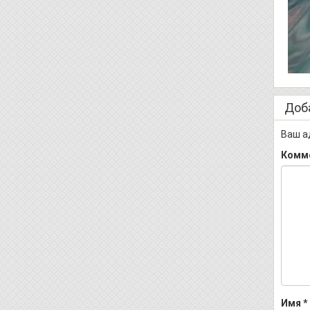
Доб
Ваш а
Комм
Имя
*