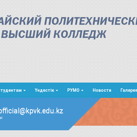
АЙСКИЙ ПОЛИТЕХНИЧЕСК
ВЫСШИЙ КОЛЛЕДЖ
Студентам
Үндестік
РУМО
Новости
Галере
official@kpvk.edu.kz
ды