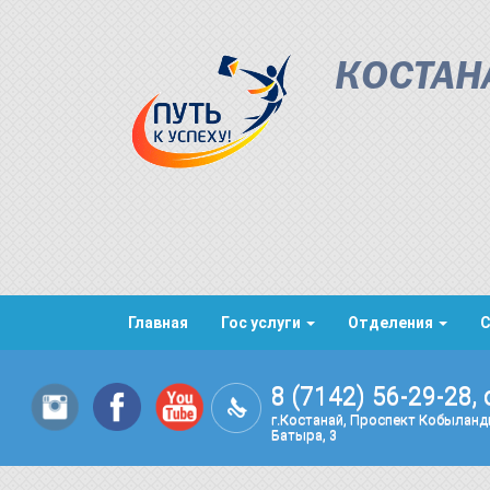
КОСТАН
Главная
Гос услуги
Отделения
8 (7142) 56-29-28, 
г.Костанай, Проспект Кобылан
Батыра, 3