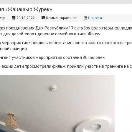
ия «Жанашыр Жүрек»
min
20.10.2022
Комментариев нет
Новости
ках празднования Дня Республики 17 октября волонтеры коллед
» для детей-сирот деревни семейного типа Жануя.
 мероприятия являлось воспитание нового казахстанского патр
нной позиции.
нгент участников мероприятия составил 40 человек
е акции дети просмотрели фильм, приняли участие в тренинге на 