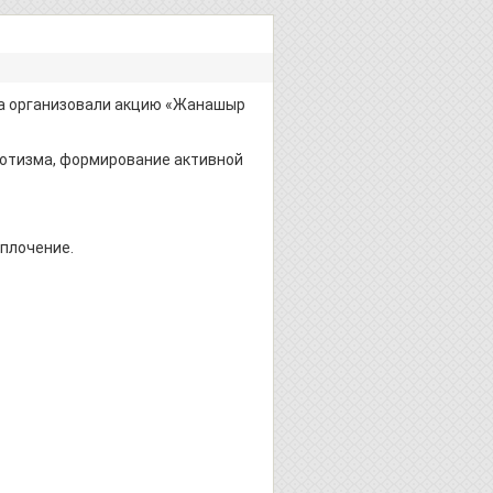
жа организовали акцию «Жанашыр
иотизма, формирование активной
сплочение.