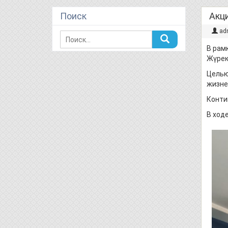
Поиск
Акц
ad
В рам
Жүрек
Целью
жизне
Конти
В ход