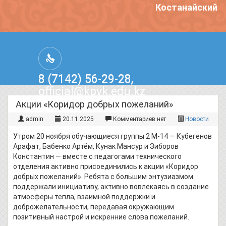
Костанайский п
8 (7142) 56-29-28,
official@kpvk.edu.kz
г.Костанай, Проспект Кобыланды
Акции «Коридор добрых пожеланий»
Батыра, 3
admin
20.11.2025
Комментариев нет
Новости
Утром 20 ноября обучающиеся группы 2 М-14 — Кубегенов
Арафат, Бабенко Артём, Кунак Мансур и Зиборов
Константин — вместе с педагогами технического
отделения активно присоединились к акции «Коридор
добрых пожеланий». Ребята с большим энтузиазмом
поддержали инициативу, активно вовлекаясь в создание
атмосферы тепла, взаимной поддержки и
доброжелательности, передавая окружающим
позитивный настрой и искренние слова пожеланий.