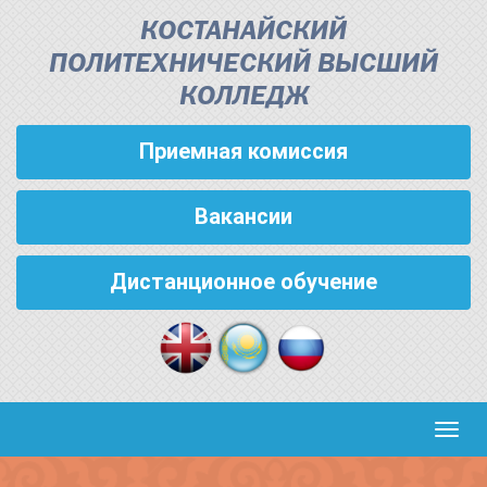
КОСТАНАЙСКИЙ
ПОЛИТЕХНИЧЕСКИЙ ВЫСШИЙ
КОЛЛЕДЖ
Приемная комиссия
Вакансии
Дистанционное обучение
Кноп
пере