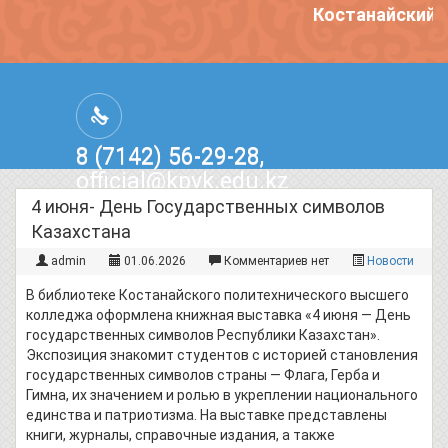
Костанайский п
8 (7142) 56-29-28,
official@kpvk.edu.kz
г.Костанай, Проспект Кобыланды
4 июня- День Государственных символов
Батыра, 3
Казахстана
admin
01.06.2026
Комментариев нет
Новости
В библиотеке Костанайского политехнического высшего
колледжа оформлена книжная выставка «4 июня — День
государственных символов Республики Казахстан».
Экспозиция знакомит студентов с историей становления
государственных символов страны — Флага, Герба и
Гимна, их значением и ролью в укреплении национального
единства и патриотизма. На выставке представлены
книги, журналы, справочные издания, а также