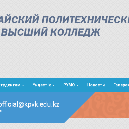
АЙСКИЙ ПОЛИТЕХНИЧЕСК
ВЫСШИЙ КОЛЛЕДЖ
Студентам
Үндестік
РУМО
Новости
Галере
official@kpvk.edu.kz
ды