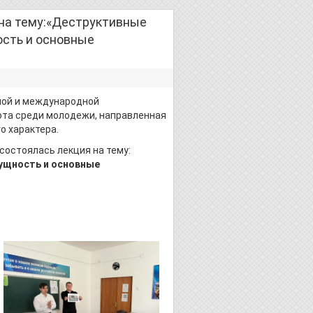
 на тему:«Деструктивные
ость и основные
ной и международной
ота среди молодежи, направленная
о характера.
состоялась лекция на тему:
сущность и основные