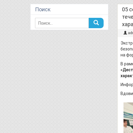
Поиск
05 с
теч
хар
ad
Экстр
безоп
на фо
В рам
«Дест
харак
Инфор
Вдовик