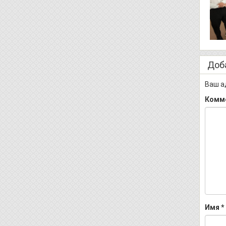
Доб
Ваш а
Комм
Имя
*