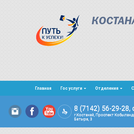
КОСТАН
Главная
Гос услуги
Отделения
8 (7142) 56-29-28, 
г.Костанай, Проспект Кобылан
Батыра, 3