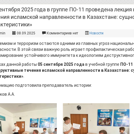
ентября 2025 года в группе ПО-11 проведена лекция
ения исламской направленности в Казахстане: сущн
актеристики»
min
08.09.2025
Комментариев нет
Новости
емизм и терроризм остаются одними из главных угроз националь
асности. В этой связи важную роль играет профилактическая раб
рмирование устойчивого иммунитета к идеологиям деструктивног
ках данной работы
05 сентября 2025 года
в учебной группе
ПО-11
руктивные течения исламской направленности в Казахстане: 
теристики»
.
мацию подготовила преподаватель истории:
ов А.А.