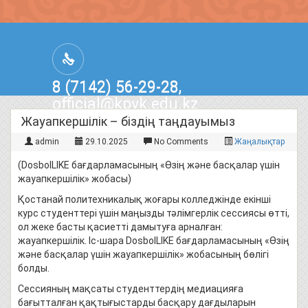
8 (7142) 56-29-28,
official@kpvk.edu.kz
г.Костанай, Проспект Кобыланды
Жауапкершілік – біздің таңдауымыз
Батыра, 3
admin
29.10.2025
No Comments
Жаңалықтар
(DosbolLIKE бағдарламасының «Өзің және басқалар үшін
жауапкершілік» жобасы)
Қостанай политехникалық жоғары колледжінде екінші
курс студенттері үшін маңызды тәлімгерлік сессиясы өтті,
ол жеке басты қасиетті дамытуға арналған:
жауапкершілік. Іс-шара DosbolLIKE бағдарламасының «Өзің
және басқалар үшін жауапкершілік» жобасының бөлігі
болды.
Сессияның мақсаты студенттердің медиацияға
бағытталған қақтығыстарды басқару дағдыларын