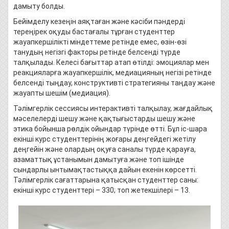
дамыту болды.
Бейімделу кезеңін аяқтаған және кәсіби пәндерді
тереңірек оқуды бастағалы тұрған студенттер
жауапкершілікті міндеттеме ретінде емес, өзін-өзі
танудың негізгі факторы ретінде белсенді түрде
талқылады. Келесі бағыттар атап өтілді: эмоциялар мен
реакцияларға жауапкершілік, медиацияның негізі ретінде
белсенді тыңдау, конструктивті стратегияны таңдау және
жауапты шешім (медиация).
Тәлімгерлік сессиясы интерактивті талқылау, жағдайлық
мәселелерді шешу және қақтығыстарды шешу және
этика бойынша рөлдік ойындар түрінде өтті. Бұл іс-шара
екінші курс студенттерінің жоғары деңгейдегі жетілу
деңгейін және олардың оқуға саналы түрде қарауға,
азаматтық ұстанымын дамытуға және топ ішінде
сындарлы ынтымақтастыққа дайын екенін көрсетті.
Тәлімгерлік сағаттарына қатысқан студенттер саны:
екінші курс студенттері – 330; топ жетекшілері – 13.