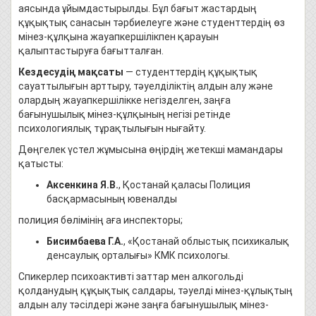
аясында ұйымдастырылды. Бұл бағыт жастардың
құқықтық санасын тәрбиелеуге және студенттердің өз
мінез-құлқына жауапкершілікпен қарауын
қалыптастыруға бағытталған.
Кездесудің мақсаты
— студенттердің құқықтық
сауаттылығын арттыру, тәуелділіктің алдын алу және
олардың жауапкершілікке негізделген, заңға
бағынушылық мінез-құлқының негізі ретінде
психологиялық тұрақтылығын нығайту.
Дөңгелек үстел жұмысына өңірдің жетекші мамандары
қатысты:
Аксенкина Я.В.
, Қостанай қаласы Полиция
басқармасының ювеналды
полиция бөлімінің аға инспекторы;
Бисимбаева Г.А.
, «Қостанай облыстық психикалық
денсаулық орталығы» КМК психологы.
Спикерлер психоактивті заттар мен алкогольді
қолданудың құқықтық салдары, тәуелді мінез-құлықтың
алдын алу тәсілдері және заңға бағынушылық мінез-