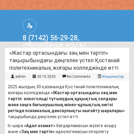
8 (7142) 56-29-28,
official@kpvk.edu.kz
г.Костанай, Проспект Кобыланды
«Жастар ортасындағы заң мен тәртіп»
Батыра, 3
тақырыбындағы дөңгелек үстел Қостанай
политехникалық жоғары колледжінде өтті
admin
30.10.2025
No Comments
Жаңалықтар
2025 жылдың 30 қазанында Қостанай политехникалық
жоғары колледжінде
«Жастар ортасындағы заң мен
тәртіп: алкогольді тұтынудың құқықтық салдары
және заңға бағынушылық мінез-құлықтың негізі
ретінде психикалық денсаулықты нығайту шаралары»
тақырыбында дөңгелек үстел өтті.
Іс-шара
«Адал азамат»
бағдарламасын жүзеге асыру
және
«Заң мен тәртіп»
идеологемасын ілгерілету