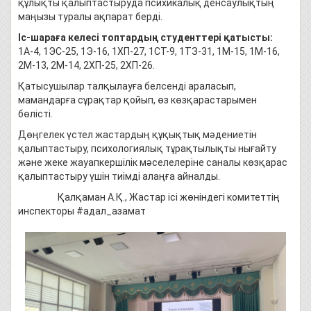
құлықты қалыптастыруда психикалық денсаулықтың
маңызы туралы ақпарат берді.
Іс-шараға келесі топтардың студенттері қатысты:
1А-4, 1ЭС-25, 1Э-16, 1ХП-27, 1СТ-9, 1ТЗ-31, 1М-15, 1М-16,
2М-13, 2М-14, 2ХП-25, 2ХП-26.
Қатысушылар талқылауға белсенді араласып,
мамандарға сұрақтар қойып, өз көзқарастарымен
бөлісті.
Дөңгелек үстел жастардың құқықтық мәдениетін
қалыптастыру, психологиялық тұрақтылықты нығайту
және жеке жауапкершілік мәселелеріне саналы көзқарас
қалыптастыру үшін тиімді алаңға айналды.
Қалқаман А.Қ., Жастар ісі жөніндегі комитеттің
инспекторы #адал_азамат