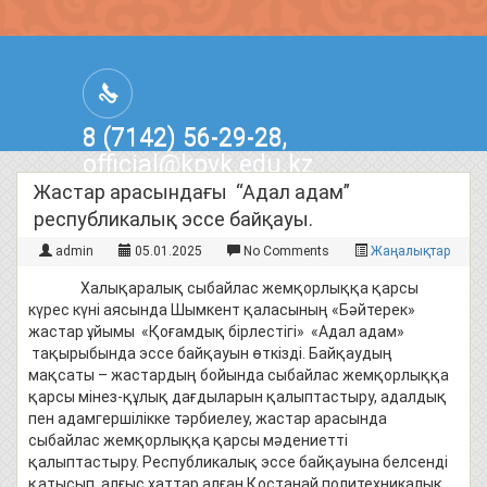
8 (7142) 56-29-28,
official@kpvk.edu.kz
г.Костанай, Проспект Кобыланды
Жастар арасындағы “Адал адам”
Батыра, 3
республикалық эссе байқауы.
admin
05.01.2025
No Comments
Жаңалықтар
Халықаралық сыбайлас жемқорлыққа қарсы
күрес күні аясында Шымкент қаласының «Бәйтерек»
жастар ұйымы «Қоғамдық бірлестігі» «Адал адам»
тақырыбында эссе байқауын өткізді. Байқаудың
мақсаты – жастардың бойында сыбайлас жемқорлыққа
қарсы мінез-құлық дағдыларын қалыптастыру, адалдық
пен адамгершілікке тәрбиелеу, жастар арасында
сыбайлас жемқорлыққа қарсы мәдениетті
қалыптастыру. Республикалық эссе байқауына белсенді
қатысып, алғыс хаттар алған Қостанай политехникалық