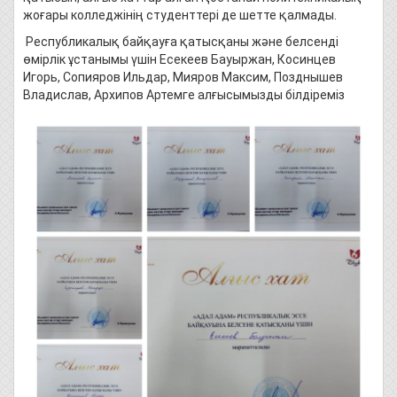
жоғары колледжінің студенттері де шетте қалмады.
Республикалық байқауға қатысқаны және белсенді
өмірлік ұстанымы үшін Есекеев Бауыржан, Косинцев
Игорь, Сопияров Ильдар, Мияров Максим, Позднышев
Владислав, Архипов Артемге алғысымызды білдіреміз