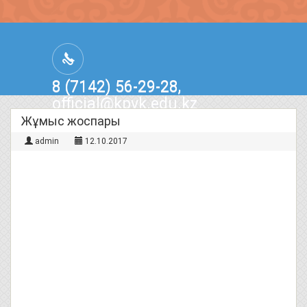
8 (7142) 56-29-28,
official@kpvk.edu.kz
г.Костанай, Проспект Кобыланды
Жұмыс жоспары
Батыра, 3
admin
12.10.2017