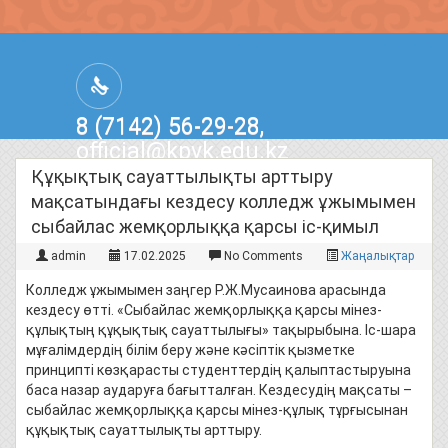
8 (7142) 56-29-28,
official@kpvk.edu.kz
г.Костанай, Проспект Кобыланды
Құқықтық сауаттылықты арттыру
Батыра, 3
мақсатындағы кездесу колледж ұжымымен
сыбайлас жемқорлыққа қарсы іс-қимыл
admin
17.02.2025
No Comments
Жаңалықтар
Колледж ұжымымен заңгер Р.Ж.Мусаинова арасында
кездесу өтті. «Сыбайлас жемқорлыққа қарсы мінез-
құлықтың құқықтық сауаттылығы» тақырыбына. Іс-шара
мұғалімдердің білім беру және кәсіптік қызметке
принципті көзқарасты студенттердің қалыптастыруына
баса назар аударуға бағытталған. Кездесудің мақсаты –
сыбайлас жемқорлыққа қарсы мінез-құлық тұрғысынан
құқықтық сауаттылықты арттыру.