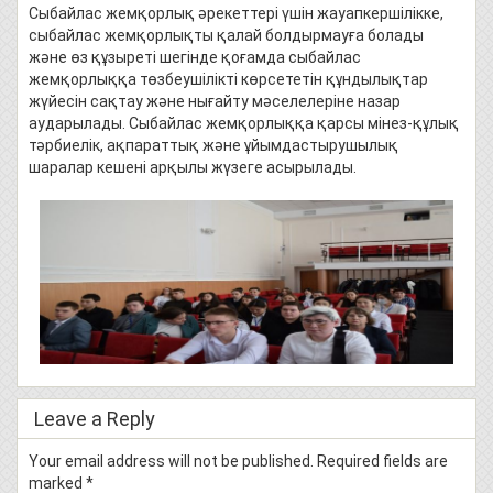
Сыбайлас жемқорлық әрекеттері үшін жауапкершілікке,
сыбайлас жемқорлықты қалай болдырмауға болады
және өз құзыреті шегінде қоғамда сыбайлас
жемқорлыққа төзбеушілікті көрсететін құндылықтар
жүйесін сақтау және нығайту мәселелеріне назар
аударылады. Сыбайлас жемқорлыққа қарсы мінез-құлық
тәрбиелік, ақпараттық және ұйымдастырушылық
шаралар кешені арқылы жүзеге асырылады.
Leave a Reply
Your email address will not be published.
Required fields are
marked
*