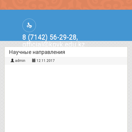
8 (7142) 56-29-28,
official@kpvk.edu.kz
г.Костанай, Проспект Кобыланды
Научные направления
Батыра, 3
admin
12.11.2017