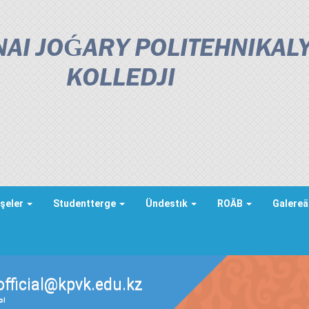
AI JOǴARY POLITEHNIKAL
KOLLEDJІ
şeler
Studentterge
Ündestık
ROÄB
Galere
official@kpvk.edu.kz
ды