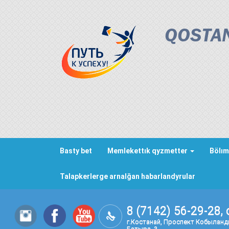
QOSTAN
Basty bet
Memlekettık qyzmetter
Bölım
Talapkerlerge arnalğan habarlandyrular
8 (7142) 56-29-28, 
г.Костанай, Проспект Кобылан
Батыра, 3