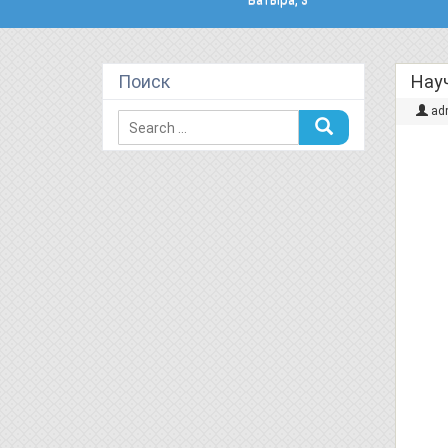
Поиск
Нау
ad