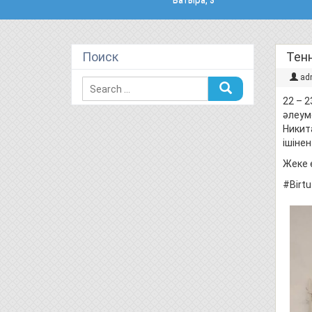
Поиск
Тен
ad
22 – 
әлеум
Никит
ішіне
Жеке 
#Birtu