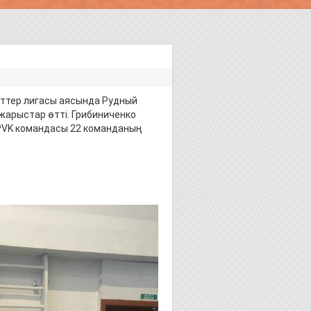
нттер лигасы аясында Рудный
жарыстар өтті. Грибиниченко
PVK командасы 22 команданың