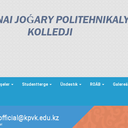
AI JOǴARY POLITEHNIKAL
KOLLEDJІ
şeler
Studentterge
Ündestık
ROÄB
Galere
official@kpvk.edu.kz
ды