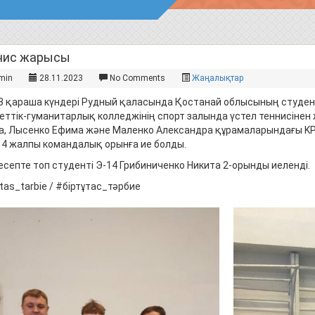
нис жарысы
min
28.11.2023
No Comments
Жаңалықтар
23 қараша күндері Рудный қаласында Қостанай облысының студе
еттік-гуманитарлық колледжінің спорт залында үстел теннисінен 
а, Лысенко Ефима және Маленко Александра құрамаларындағы K
н 4 жалпы командалық орынға ие болды.
есепте топ студенті Э-14 Грибиниченко Никита 2-орынды иеленді.
tas_tarbie / #біртұтас_тәрбие