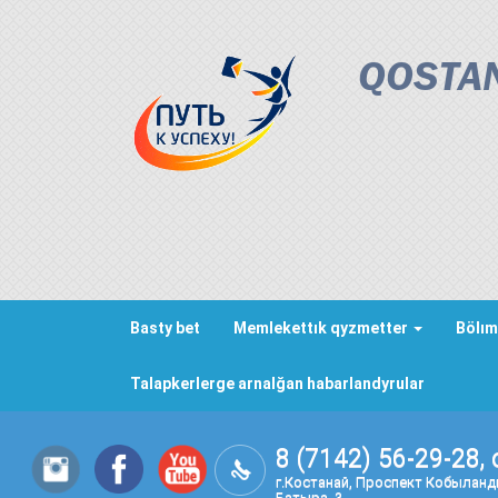
QOSTAN
Basty bet
Memlekettık qyzmetter
Bölım
Talapkerlerge arnalğan habarlandyrular
8 (7142) 56-29-28, 
г.Костанай, Проспект Кобылан
Батыра, 3