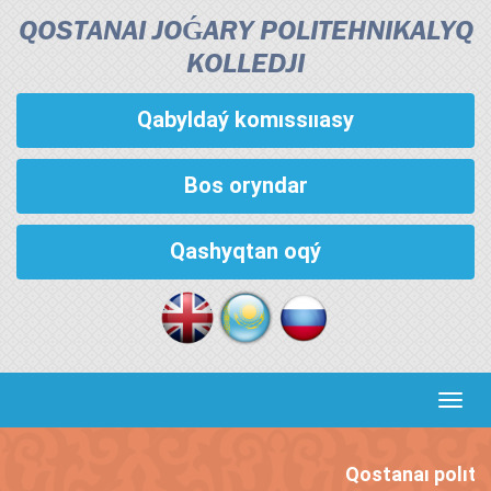
QOSTANAI JOǴARY POLITEHNIKALYQ
KOLLEDJІ
Qabyldaý komıssııasy
Bos oryndar
Qashyqtan oqý
Кноп
пере
Qostanaı polıteh