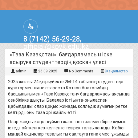
8 (7142) 56-29-28,
official@kpvk.edu.kz
г.Костанай, Проспект Кобыланды
«Таза Қазақстан» бағдарламасын іске
Батыра, 3
асыруға студенттердің қосқан үлесі
admin
26.09.2025
No Comments
Жаңалықтар
2025 жылғы 24 қыркүйекте 2М-14 тобының студенттері
куратормен және староста Котков Анатолийдің
басшылығымен «Таза Қазақстан» бағдарламасы аясында
сенбілікке шықты. Балалар істі ынта-эныласпен
қабылдады: олар қоқыс жинады, колледж аумағын ретке
келтірді, оны таза әрі жайлы етті.
Олар жақсы көңіл-күймен және тіпті әзілмен бірге жұмыс
істеді, өйткені кез-келген іс тезірек талқыланады. Көбісі
мұндай акциялар тазалықты сақтауға ғана емес, ұжымды