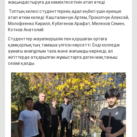
жақындастыруға да көмектесетінін атап өтеді.
Топтың келесі студенттерінің адал еңбегі үшін ерекше
атап өткім келеді: Кашталинчук Артем, Прокопчук Алексей,
Молофеенко Кирилл, Кубегенов Арафат, Мелехов Семен,
Котков Анатолий.
Студенттер жауапкершілік пен қоршаған ортаға
қамқорлықтың тамаша үлгісін көрсетті. Енді колледж
аумағы анағұрлым таза және жағымды көрінеді, ал
жігіттерде атқарылған жұмыстарға деген мақтаныш
сезімі қалды.