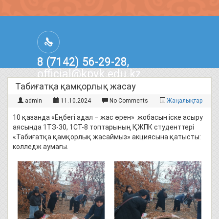
8 (7142) 56-29-28,
official@kpvk.edu.kz
г.Костанай, Проспект Кобыланды
Табиғатқа қамқорлық жасау
Батыра, 3
admin
11.10.2024
No Comments
Жаңалықтар
10 қазанда «Еңбегі адал – жас өрен» жобасын іске асыру
аясында 1ТЗ-30, 1СТ-8 топтарының ҚЖПК студенттері
«Табиғатқа қамқорлық жасаймыз» акциясына қатысты:
колледж аумағы.