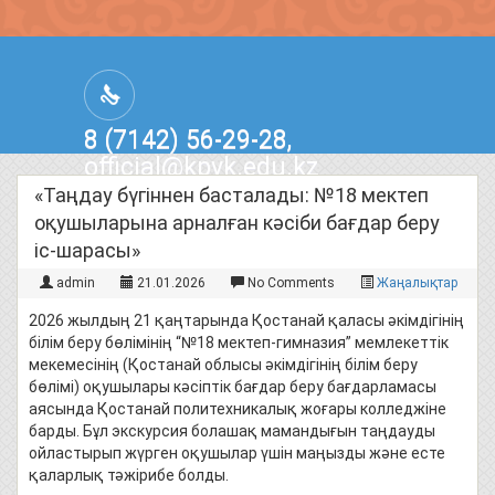
8 (7142) 56-29-28,
official@kpvk.edu.kz
г.Костанай, Проспект Кобыланды
«Таңдау бүгіннен басталады: №18 мектеп
Батыра, 3
оқушыларына арналған кәсіби бағдар беру
іс-шарасы»
admin
21.01.2026
No Comments
Жаңалықтар
2026 жылдың 21 қаңтарында Қостанай қаласы әкімдігінің
білім беру бөлімінің “№18 мектеп-гимназия” мемлекеттік
мекемесінің (Қостанай облысы әкімдігінің білім беру
бөлімі) оқушылары кәсіптік бағдар беру бағдарламасы
аясында Қостанай политехникалық жоғары колледжіне
барды. Бұл экскурсия болашақ мамандығын таңдауды
ойластырып жүрген оқушылар үшін маңызды және есте
қаларлық тәжірибе болды.