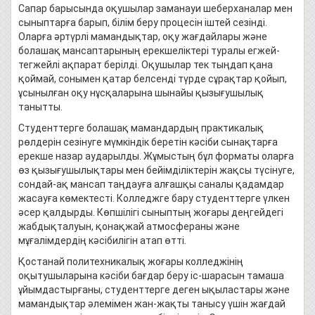
Сапар барысында оқушылар заманауи шеберханалар мен
сыныптарға барып, білім беру процесін іштей сезінді.
Оларға әртүрлі мамандықтар, оқу жағдайлары және
болашақ мансаптарының ерекшеліктері туралы егжей-
тегжейлі ақпарат берілді. Оқушылар тек тыңдап қана
қоймай, сонымен қатар белсенді түрде сұрақтар қойып,
ұсынылған оқу нұсқаларына шынайы қызығушылық
танытты.
Студенттерге болашақ мамандардың практикалық
рөлдерін сезінуге мүмкіндік беретін кәсіби сынақтарға
ерекше назар аударылды. Жұмыстың бұл форматы оларға
өз қызығушылықтары мен бейімділіктерін жақсы түсінуге,
сондай-ақ мансап таңдауға алғашқы саналы қадамдар
жасауға көмектесті. Колледжге бару студенттерге үлкен
әсер қалдырды. Көпшілігі сыныптың жоғары деңгейдегі
жабдықталуын, қонақжай атмосфераны және
мұғалімдердің кәсібилігін атап өтті.
Қостанай политехникалық жоғары колледжінің
оқытушыларына кәсіби бағдар беру іс-шарасын тамаша
ұйымдастырғаны, студенттерге деген ықыластары және
мамандықтар әлемімен жан-жақты танысу үшін жағдай