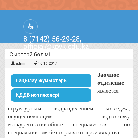
8 (7142) 56-29-28,
official@kpvk.edu.kz
г.Костанай, Проспект Кобыланды
Сырттай бөлімі
Батыра, 3
admin
10.10.2017
Заочное
Бақылау жұмыстары
отделение
–
является
КДДБ нәтижелері
структурным подразделением колледжа,
осуществляющим подготовку
конкурентоспособных специалистов по
специальностям без отрыва от производства.