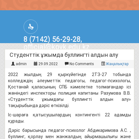
8 (7142) 56-29-28,
official@kpvk.edu.kz
г.Костанай, Проспект Кобыланды
Студенттік ұжымда буллингтi алдын алу
Батыра, 3
admin
29.09.2022
No Comments
Жаңалықтар
2022 жылдың 29 қыркүйегінде 2ТЗ-27 тобында
колледждің әлеуметтік педагогы, педагог-психологы,
Қостанай қаласының СПБ кәмелетке толмағандар ісі
жөніндегі инспекторы полиция капитаны Разумова В.В.
«Студенттік ұжымдағы буллингтi алдын алу»
тақырыбында дәріс өткізілді.
Іс-шараға қатысушылардың контингенті 22 адамды
құрады.
Дәріс барысында педагог-психолог Абдикаримова А.С. ,
буллинг, қорлау мен жанжалдың айырмашылығы және