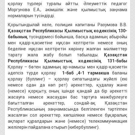
қорлау түрлері туралы айтты. Әлеуметтік педагог
Моргунова Е.А., әкімшілік және қылмыстық заңнама
нормаларын түсіндірді.
Қорытындылай келе, полиция капитаны Разумова В.В.
Қазақстан Республикасы Қылмыстық кодексінің 130-
бабының
түсіндірмесі бойынша, басқа адамның абыройы
мен қадiр-қасиетiне нұқсан келтiретiн немесе оның
беделiне нұқсан келтiретiн көрiнеу жалған мәлiметтер
тарату жала жабу болып табылады.
Қазақстан
Республикасы Қылмыстық кодексінің 131-бабы
Қорлау – бөтен адамның ар-намысы мен қадір-қасиетін
әдепсіз түрде қорлау.
1-баб ,4-1 тармакша
баланы
қорлау (буллинг) – қорлау сипатындағы жүйелі (екі
немесе одан да көп рет) әрекеттер, қудалау және
(немесе) қорқыту, оның ішінде қандай да бір әрекетті
жасауға немесе жасаудан бас тартуға мәжбүрлеуге
бағытталған әрекеттер, сондай-ақ Қазақстан
Республикасының заңнамасында белгіленген тәртіппен
жасалған сол әрекеттер. көпшілікке немесе бұқаралық
ақпарат құралдарын және (немесе) телекоммуникация
желілерін пайдалана отырып (кибербуллинг).