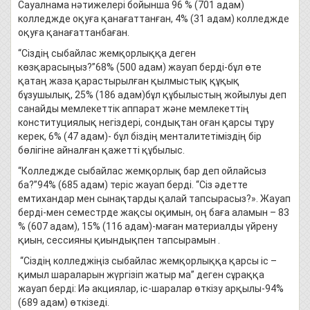
Сауалнама нәтижелері бойынша 96 % (701 адам)
колледжде оқуға қанағаттанған, 4% (31 адам) колледжде
оқуға қанағаттанбаған.
“Сіздің сыбайлас жемқорлыққа деген
көзқарасыңыз?”68% (500 адам) жауап берді-бұл өте
қатаң жаза қарастырылған қылмыстық құқық
бұзушылық, 25% (186 адам)бұл құбылыстың жойылуы деп
санайды мемлекеттік аппарат және мемлекеттің
конституциялық негіздері, сондықтан оған қарсы тұру
керек, 6% (47 адам)- бұл біздің менталитетіміздің бір
бөлігіне айналған қажетті құбылыс.
“Колледжде сыбайлас жемқорлық бар деп ойлайсыз
ба?”94% (685 адам) теріс жауап берді. “Сіз әдетте
емтихандар мен сынақтарды қалай тапсырасыз?». Жауап
берді-мен семестрде жақсы оқимын, оң баға аламын – 83
% (607 адам), 15% (116 адам)-маған материалды үйрену
қиын, сессияны қиындықпен тапсырамын .
“Сіздің колледжіңіз сыбайлас жемқорлыққа қарсы іс –
қимыл шараларын жүргізіп жатыр ма” деген сұраққа
жауап берді: Иә акциялар, іс-шаралар өткізу арқылы-94%
(689 адам) өткізеді.