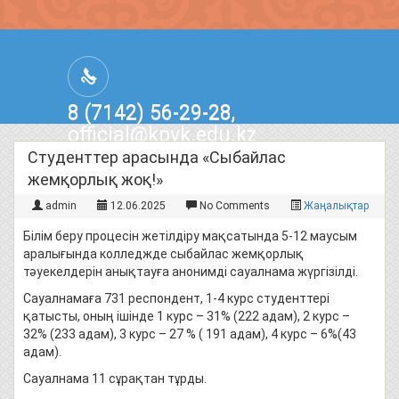
8 (7142) 56-29-28,
official@kpvk.edu.kz
г.Костанай, Проспект Кобыланды
Студенттер арасында «Сыбайлас
Батыра, 3
жемқорлық жоқ!»
admin
12.06.2025
No Comments
Жаңалықтар
Білім беру процесін жетілдіру мақсатында 5-12 маусым
аралығында колледжде сыбайлас жемқорлық
тәуекелдерін анықтауға анонимді сауалнама жүргізілді.
Сауалнамаға 731 респондент, 1-4 курс студенттері
қатысты, оның ішінде 1 курс – 31% (222 адам), 2 курс –
32% (233 адам), 3 курс – 27 % ( 191 адам), 4 курс – 6%(43
адам).
Сауалнама 11 сұрақтан тұрды.