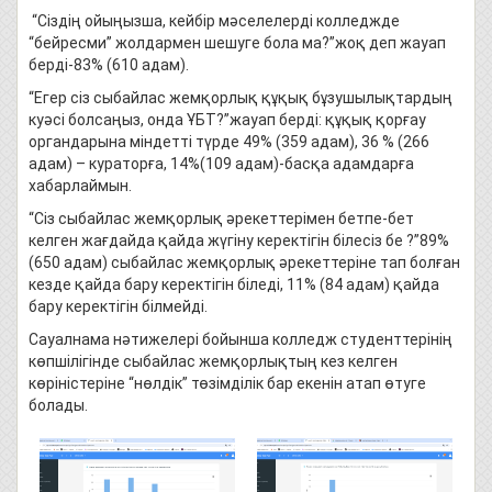
“Сіздің ойыңызша, кейбір мәселелерді колледжде
“бейресми” жолдармен шешуге бола ма?”жоқ деп жауап
берді-83% (610 адам).
“Егер сіз сыбайлас жемқорлық құқық бұзушылықтардың
куәсі болсаңыз, онда ҰБТ?”жауап берді: құқық қорғау
органдарына міндетті түрде 49% (359 адам), 36 % (266
адам) – кураторға, 14%(109 адам)-басқа адамдарға
хабарлаймын.
“Сіз сыбайлас жемқорлық әрекеттерімен бетпе-бет
келген жағдайда қайда жүгіну керектігін білесіз бе ?”89%
(650 адам) сыбайлас жемқорлық әрекеттеріне тап болған
кезде қайда бару керектігін біледі, 11% (84 адам) қайда
бару керектігін білмейді.
Сауалнама нәтижелері бойынша колледж студенттерінің
көпшілігінде сыбайлас жемқорлықтың кез келген
көріністеріне “нөлдік” төзімділік бар екенін атап өтуге
болады.