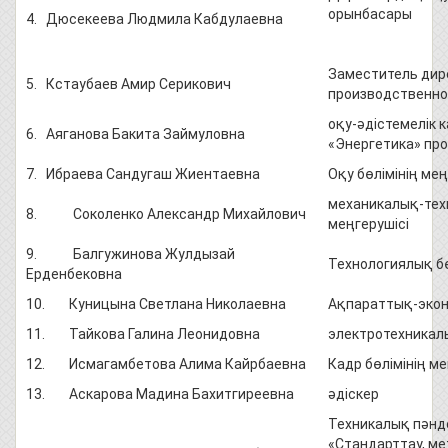
орынбасары
4. Дюсекеева Людмила Кабдулаевна
Заместитель дире
5. Кстаубаев Амир Серикович
производственно
оқу-әдістемелік к
6. Аяганова Бакита Займуловна
«Энергетика» пр
7. Ибраева Сандугаш Жиентаевна
Оқу бөлімінің мең
механикалық-тех
8. Соколенко Александр Михайлович
меңгерушісі
9. Балгужинова Жулдызай
Технологиялық бө
Ерденбековна
10. Куницына Светлана Николаевна
Ақпараттық-эконо
11. Тайкова Галина Леонидовна
электротехникалы
12. Исмагамбетова Алима Кайрбаевна
Кадр бөлімінің ме
13. Аскарова Мадина Бахитгиреевна
әдіскер
Техникалық пәнд
«Стандарттау, м