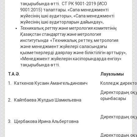
тақырыбында өтті. СТ РК 9001-2019 (ИСО
9001:2015) талаптары. «Сапа менеджменті
жүйесінің ішкі аудиторы», «Сапа менеджменті
жүйесінің ішкі аудиторларын дайындау»,
Техникалық реттеу және метрология комитетінің
Қазақстан стандарттау және метрология
институты
нда
«Техникалық реттеу, метрология
және менеджмент жүйелері саласындағы
қызметкерлерді даярлау және біліктілігін арттыру»,
«Менеджмент жүйелерін кәсіпорындарда енгізу»
тақырыбында өтті.
Т.А.Ә.
Лауазымы
1. Каткенов Кусаин Амангельдинович
Колледж директ
Директордың оқу
орынбасары
2. Кайпбаева Жулдыз Шамильевна
Директордың оқу
3. Щербакова Ирина Альбертовна
Директордың оқу