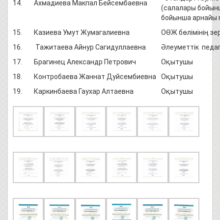
14. Ахмадиева Макпал Бейсембаевна
(салалары бойын
бойынша арнайы
15. Казиева Умут Жумагалиевна
ОӨЖ бөлімінің з
16. Тажитаева Айнур Сагидуллаевна
Әлеуметтік педа
17. Брагинец Александр Петрович
Оқытушы
18. Контробаева Жаннат Дуйсембиевна
Оқытушы
19. Каркинбаева Гаухар Алтаевна
Оқытушы