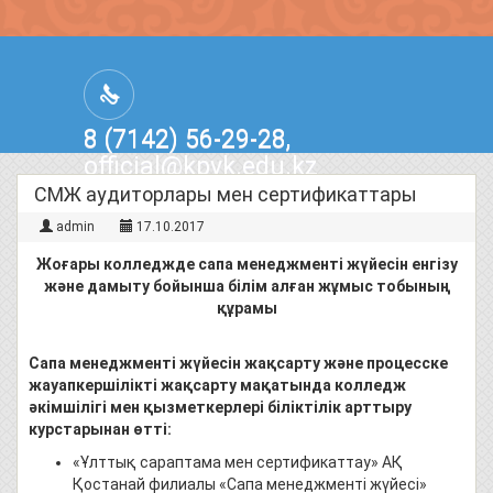
8 (7142) 56-29-28,
official@kpvk.edu.kz
г.Костанай, Проспект Кобыланды
СМЖ аудиторлары мен сертификаттары
Батыра, 3
admin
17.10.2017
Жо
ғ
ары колледж
д
е
сапа
менеджмент
і
ж
үйесін енгізу
және
дамыту бойынша
білім алған жұмыс тобының
құрамы
Сапа
менеджмент
і
ж
үйесін жақсарту және процесске
жауапкершілікті жақсарту мақатында колледж
әкімшілігі мен қызметкерлері біліктілік арттыру
курстарынан өтті:
«Ұлттық сараптама мен сертификаттау» АҚ
Қостанай филиалы «Сапа менеджменті жүйесі»