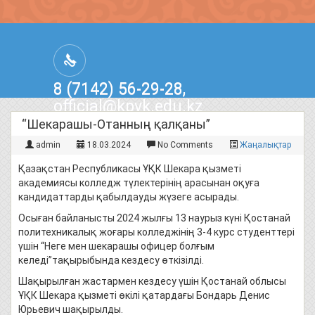
8 (7142) 56-29-28,
official@kpvk.edu.kz
г.Костанай, Проспект Кобыланды
“Шекарашы-Отанның қалқаны”
Батыра, 3
admin
18.03.2024
No Comments
Жаңалықтар
Қазақстан Республикасы ҰҚК Шекара қызметі
академиясы колледж түлектерінің арасынан оқуға
кандидаттарды қабылдауды жүзеге асырады.
Осыған байланысты 2024 жылғы 13 наурыз күні Қостанай
политехникалық жоғары колледжінің 3-4 курс студенттері
үшін “Неге мен шекарашы офицер болғым
келеді”тақырыбында кездесу өткізілді.
Шақырылған жастармен кездесу үшін Қостанай облысы
ҰҚК Шекара қызметі өкілі қатардағы Бондарь Денис
Юрьевич шақырылды.