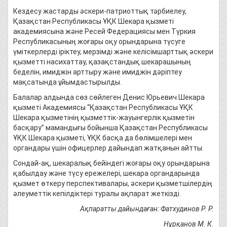
Кездесу жастарды әскери-патриоттық тәрбиелеу,
Қазақстан Республикасы ҰҚК Шекара қызметі
академиясына және Ресей Федерациясы мен Түркия
Республикасының жоғары оқу орындарына түсуге
үміткерлерді іріктеу, мерзімді және келісімшарттық әскери
қызметті насихаттау, қазақстандық шекарашының
беделін, имиджін арттыру және имиджін дәріптеу
мақсатында ұйымдастырылды.
Балалар алдында сөз сөйлеген Денис Юрьевич Шекара
қызметі Академиясы “Қазақстан Республикасы ҰҚК
Шекара қызметінің қызметтік-жауынгерлік қызметін
басқару” мамандығы бойынша Қазақстан Республикасы
ҰҚК Шекара қызметі, ҰҚК басқа да бөлімшелері мен
органдары үшін офицерлер дайындап жатқанын айтты.
Сондай-ақ, шекаралық бейіндегі жоғары оқу орындарына
қабылдау және түсу ережелері, шекара органдарында
қызмет өткеру перспективалары, әскери қызметшілердің
әлеуметтік кепілдіктері туралы ақпарат жеткізді.
А
қпаратты
дайындаған: Фатхудинов Р. Р.
Нұрқанов М. К.