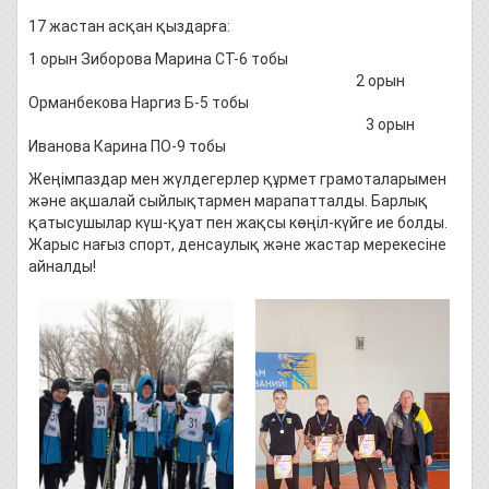
17 жастан асқан қыздарға:
1 орын Зиборова Марина СТ-6 тобы
2 орын
Орманбекова Наргиз Б-5 тобы
3 орын
Иванова Карина ПО-9 тобы
Жеңімпаздар мен жүлдегерлер құрмет грамоталарымен
және ақшалай сыйлықтармен марапатталды. Барлық
қатысушылар күш-қуат пен жақсы көңіл-күйге ие болды.
Жарыс нағыз спорт, денсаулық және жастар мерекесіне
айналды!