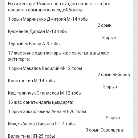
Нәтижесінде 16 жас санатындағы жас жігіттерге
арналған орындар келесідей бөлінді:
1 орын Мариненко Дмитрий М-14 тобы
2 орын
Құсманов Дархан М-13 тобы
3 орын
Тұрлыбек Ернар А-3 тобы
17 жас және одан жоғары жас санатындағы жас
жігіттерге:
1 орын Макалов Василий М-12 тобы
2 орын Зиборов
Константин М-14 тобы
3 орын
Кашталинчук Станислав М-12 тобы
16 жас санатындағы қыздарға:
1 орын Закарлюкина Анна НП-26 тобы
2 орын
Мақтыбаева Дильназ СТ-7 тобы
3 орын Савельева
Валентина НП-25 тобы