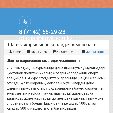
8 (7142) 56-29-28,
official@kpvk.edu.kz
г.Костанай, Проспект Кобыланды
Шаңғы жарысынан колледж чемпионаты
Батыра, 3
admin
05.03.2025
No Comments
Жаңалықтар
Шаңғы жарысынан колледж чемпионаты
2025 жылдың 5 наурызында дене шынықтыру мұғалімдері
Қостанай политехникалық жоғары колледжінің спорт
алаңында 1-4 курс студенттері арасында шаңғы жарысын
өткізді. Бұл іс-шараның мақсаты оқушыларды дене
шынықтыру-сауықтыру іс-шараларына баулу, салауатты
өмір салтын насихаттау, оқушыларды жарыстарға
дайындау және жастарды жүйелі дене шынықтыру және
спортқа баулу болды. Еркін стильде ұлдар 1000 м, ал
қыздар 500 м қашықтықты бағындырды.