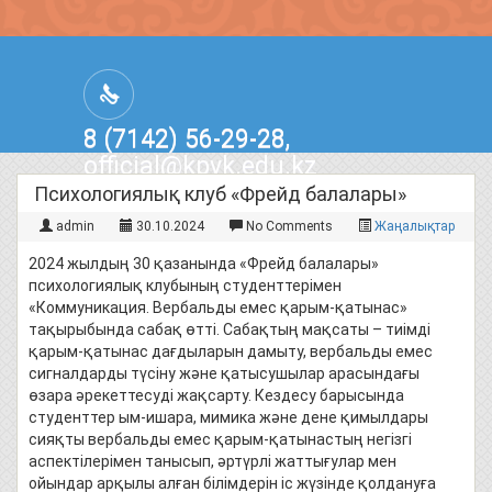
8 (7142) 56-29-28,
official@kpvk.edu.kz
г.Костанай, Проспект Кобыланды
Психологиялық клуб «Фрейд балалары»
Батыра, 3
admin
30.10.2024
No Comments
Жаңалықтар
2024 жылдың 30 қазанында «Фрейд балалары»
психологиялық клубының студенттерімен
«Коммуникация. Вербальды емес қарым-қатынас»
тақырыбында сабақ өтті. Сабақтың мақсаты – тиімді
қарым-қатынас дағдыларын дамыту, вербальды емес
сигналдарды түсіну және қатысушылар арасындағы
өзара әрекеттесуді жақсарту. Кездесу барысында
студенттер ым-ишара, мимика және дене қимылдары
сияқты вербальды емес қарым-қатынастың негізгі
аспектілерімен танысып, әртүрлі жаттығулар мен
ойындар арқылы алған білімдерін іс жүзінде қолдануға