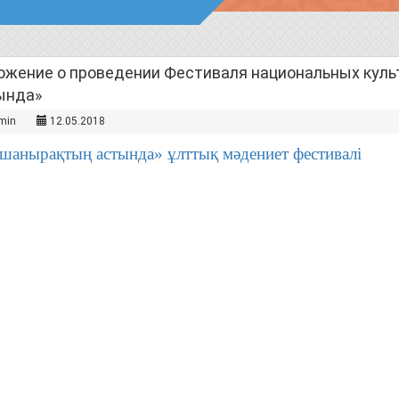
ожение о проведении Фестиваля национальных куль
ында»
min
12.05.2018
 шанырақтың астында» ұлттық мәдениет фестивалі