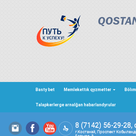
QOSTAN
Basty bet
Memlekettık qyzmetter
Bölım
Talapkerlerge arnalğan habarlandyrular
8 (7142) 56-29-28, 
г.Костанай, Проспект Кобылан
Батыра, 3