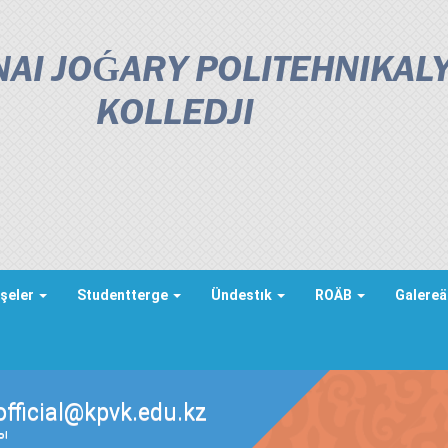
AI JOǴARY POLITEHNIKAL
KOLLEDJІ
şeler
Studentterge
Ündestık
ROÄB
Galere
official@kpvk.edu.kz
ды