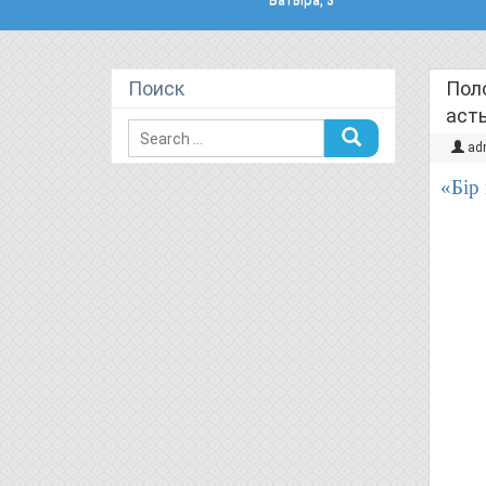
Поиск
Пол
аст
ad
«Бір