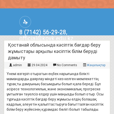
8 (7142) 56-29-28,
official@kpvk.edu.kz
г.Костанай, Проспект Кобыланды
Қостанай облысында кәсіптік бағдар беру
Батыра, 3
жұмыстары арқылы кәсіптік білім беруді
дамыту
admin
29.04.2024
No Comments
Жаңалықтар
Үнемі өзгеріп отыратын еңбек нарығында білікті
мамандарды даярлау міндеті кез келген мемлекеттің
тұрақты дамуының басымдығы болып қала береді. Бұл
әсіресе технологиялық және экономикалық прогреске
ұмтылған тәуелсіз елдер үшін маңызды болып отыр. Осы
тұрғыда кәсіптік бағдар беру жұмысы елдің болашақ
кадрлық әлеуетін қалыптастыруға бағытталған кәсіптік
білім беру жүйесінің құрамдас бөлігі болып табылады.