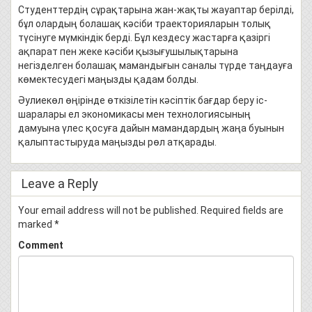
Студенттердің сұрақтарына жан-жақты жауаптар берілді,
бұл олардың болашақ кәсіби траекторияларын толық
түсінуге мүмкіндік берді. Бұл кездесу жастарға қазіргі
ақпарат пен жеке кәсіби қызығушылықтарына
негізделген болашақ мамандығын саналы түрде таңдауға
көмектесудегі маңызды қадам болды.
Әулиекөл өңірінде өткізілетін кәсіптік бағдар беру іс-
шаралары ел экономикасы мен технологиясының
дамуына үлес қосуға дайын мамандардың жаңа буынын
қалыптастыруда маңызды рөл атқарады.
Leave a Reply
Your email address will not be published.
Required fields are
marked
*
Comment