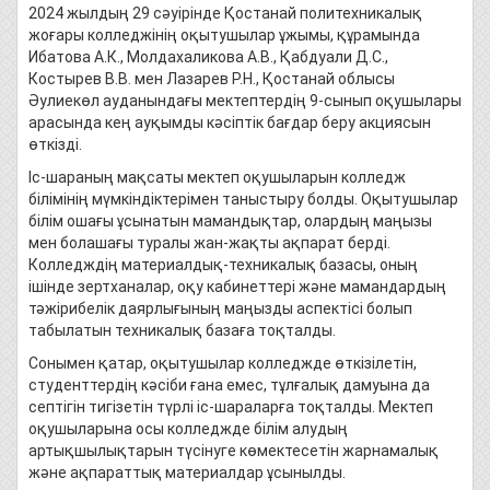
2024 жылдың 29 сәуірінде Қостанай политехникалық
жоғары колледжінің оқытушылар ұжымы, құрамында
Ибатова А.К., Молдахаликова А.В., Қабдуали Д.С.,
Костырев В.В. мен Лазарев Р.Н., Қостанай облысы
Әулиекөл ауданындағы мектептердің 9-сынып оқушылары
арасында кең ауқымды кәсіптік бағдар беру акциясын
өткізді.
Іс-шараның мақсаты мектеп оқушыларын колледж
білімінің мүмкіндіктерімен таныстыру болды. Оқытушылар
білім ошағы ұсынатын мамандықтар, олардың маңызы
мен болашағы туралы жан-жақты ақпарат берді.
Колледждің материалдық-техникалық базасы, оның
ішінде зертханалар, оқу кабинеттері және мамандардың
тәжірибелік даярлығының маңызды аспектісі болып
табылатын техникалық базаға тоқталды.
Сонымен қатар, оқытушылар колледжде өткізілетін,
студенттердің кәсіби ғана емес, тұлғалық дамуына да
септігін тигізетін түрлі іс-шараларға тоқталды. Мектеп
оқушыларына осы колледжде білім алудың
артықшылықтарын түсінуге көмектесетін жарнамалық
және ақпараттық материалдар ұсынылды.