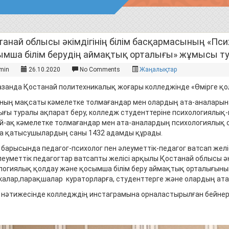
танай облысы әкімдігінің білім басқармасының «Пс
ымша білім берудің аймақтық орталығы» жұмысы ту
min
26.10.2020
No Comments
Жаңалықтар
занда Қостанай политехникалық жоғары колледжінде «Өмірге қол
ның мақсаты кәмелетке толмағандар мен олардың ата-аналарын
ығы туралы ақпарат беру, колледж студенттеріне психологиялық-
й-ақ кәмелетке толмағандар мен ата-аналардың психологиялық с
а қатысушылардың саны 1432 адамды құрады.
 барысында педагог-психолог пен әлеуметтік-педагог ватсап желі
леуметтік педагогтар ватсапты желісі арқылы Қостанай облысы әк
логиялық қолдау және қосымша білім беру аймақтық орталығыны
калар,парақшалар кураторларға, студенттерге және олардың ат
 нәтижесінде колледждің инстаграмына орналастырылған бейне