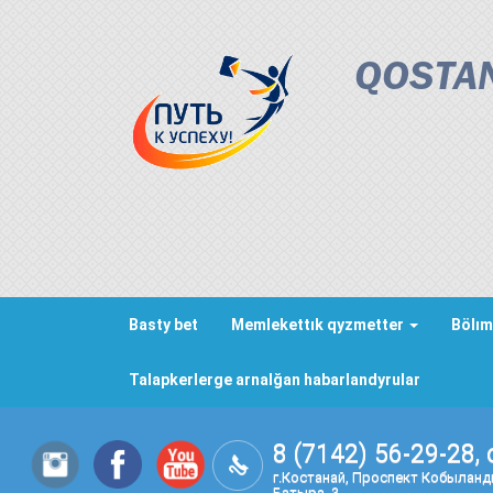
QOSTAN
Basty bet
Memlekettık qyzmetter
Bölım
Talapkerlerge arnalğan habarlandyrular
8 (7142) 56-29-28, 
г.Костанай, Проспект Кобылан
Батыра, 3