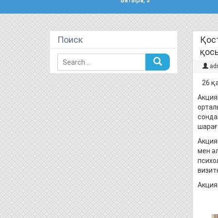
Поиск
Қос
қос
ad
26 қа
Акция
ортал
сонда
шарағ
Акция
мен ә
психо
визит
Акция