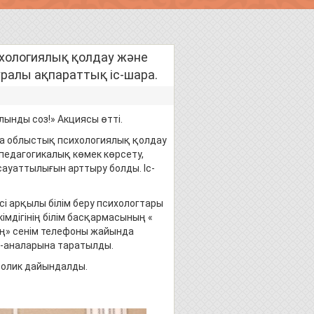
ихологиялық қолдау және
ралы ақпараттық іс-шара.
ынды соз!» Акциясы өтті.
а облыстық психологиялық қолдау
педагогикалық көмек көрсету,
ауаттылығын арттыру болды. Іс-
сі арқылы білім беру психологтары
імдігінің білім басқармасының «
ң» сенім телефоны жайында
а-аналарына таратылды.
ролик дайындалды.