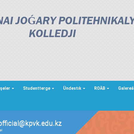
AI JOǴARY POLITEHNIKAL
KOLLEDJІ
şeler
Studentterge
Ündestık
ROÄB
Galere
official@kpvk.edu.kz
ды