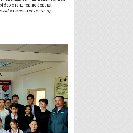
 бар стендтер де берілді.
 қымбат екенін еске түсірді.