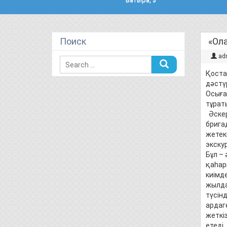
Поиск
«Ол
ad
Қоста
дәстү
Осыға
тұрат
Әскер
брига
жетек
экску
Бұл –
қаһар
киімд
жылда
түсін
ардаг
жеткіз
етеді