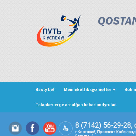
QOSTAN
Basty bet
Memlekettık qyzmetter
Bölım
Talapkerlerge arnalğan habarlandyrular
8 (7142) 56-29-28, 
г.Костанай, Проспект Кобылан
Батыра, 3