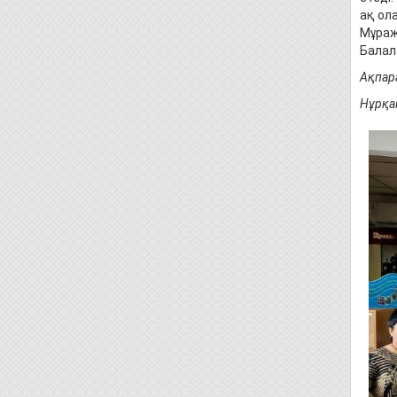
ақ ол
Мұраж
Балал
Ақпара
Нұрқан