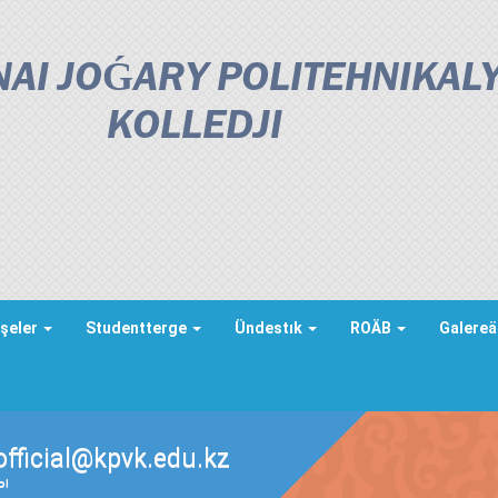
AI JOǴARY POLITEHNIKAL
KOLLEDJІ
şeler
Studentterge
Ündestık
ROÄB
Galere
official@kpvk.edu.kz
ды