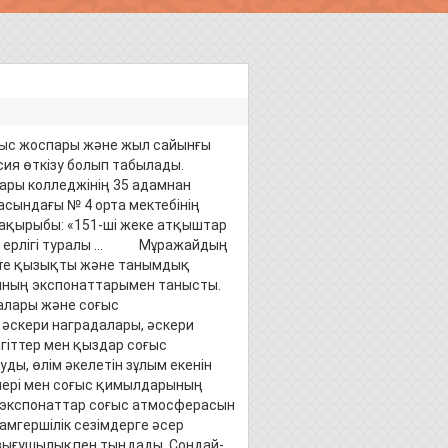
мыс жоспары және жыл сайынғы
урсия өткізу болып табылады.
ары колледжінің 35 адамнан
сындағы № 4 орта мектебінің
қырыбы: «151-ші жеке атқыштар
дың ерлігі туралы … Мұражайдың
те қызықты және танымдық
ының экспонаттарымен танысты.
алары және соғыс
әскери наградалары, әскери
гіттер мен қыздар соғыс
ы, өлім әкелетін зұлым екенін
рлері мен соғыс қимылдарының
 экспонаттар соғыс атмосферасын
дамгершілік сезімдерге әсер
зығушылықпен тыңдады. Сондай-