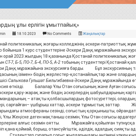
ардың ұлы ерлігін ұмытпайық»
min
18.10.2023
No Comments
Жаңалықтар
най политехникалық жоғары колледжінің әскери-патриоттық жұ
р бойынша 1 курс студенттеріне Әскери Даңқ мұражайына экск
н орай 2023 жылдың 18 қазанында Қостанай политехникалық жоғ
ын
СТ-7, Б-5, ПО-7, Б-4, ПО-5, А-2
тобының студенттері Қостанай қала
и Даңқ мұражайына экскурсияға барды. Бұл экскурсияның та
дасының ізімен» біздің жерлестер-қостанайлықтар және олар
шісі
Салыкова Гульшат Бильгибаевна
Әскери Даңқ мұражайында ө
рсия өткізді. Балалар Ұлы Отан соғысының және Ауған соғыс
 әскери қару-жарақ және біздің әскерлердің шабуылдарының карт
мандарының – атақты қолбасшылардың фотосуреттері, олардың 
ері, сарғайған– үшбұрыш хаттар, әскери тұрмыстық заттар. Жі
рындағы атмосфераны сезінді, соғыстың қорқынышты, ойрандатуд
ді, Ұлы Жеңіске деген мақтаныш сезімін, Ұлы Отан соғысы ардаге
ерлеріне алғыс сезімін оятты. Мұражайға қойылған түпнұсқа
іп қана қоймай, борыш, отансүйгіштік, әділдік, адалдық сияқты а
. Студенттер сұрапыл соғыс жылдарындағы әңгімені үлкен қы