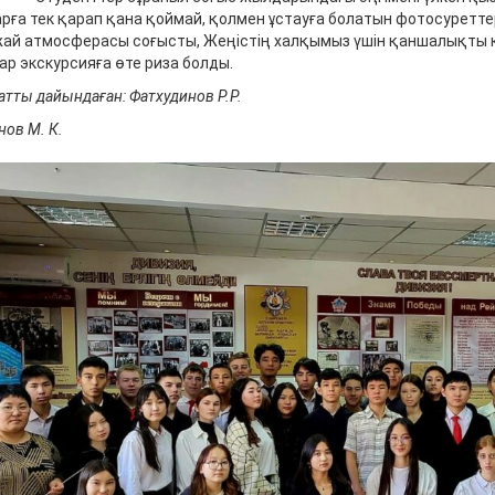
арға тек қарап қана қоймай, қолмен ұстауға болатын фотосуреттері
ай атмосферасы соғысты, Жеңістің халқымыз үшін қаншалықты
ар экскурсияға өте риза болды.
тты дайындаған: Фатхудинов Р.Р.
ов М. К.