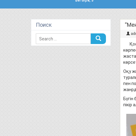
Поиск
“Мен
ad
Қоста
көрпе
жаста
көрсе
Оқу ж
турал
пен п
жанрд
Бүгін
пікір