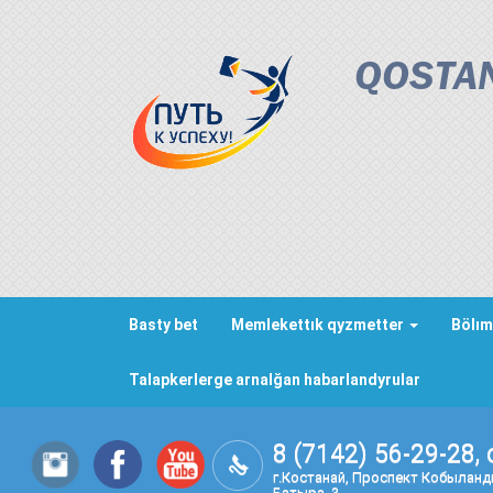
QOSTAN
Basty bet
Memlekettık qyzmetter
Bölım
Talapkerlerge arnalğan habarlandyrular
8 (7142) 56-29-28, 
г.Костанай, Проспект Кобылан
Батыра, 3