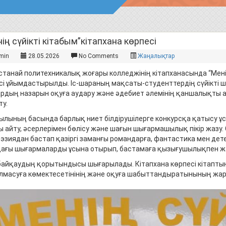
ің сүйікті кітабым”кітапхана көрпесі
min
28.05.2026
No Comments
Жаңалықтар
най политехникалық жоғары колледжінің кітапханасында “Менің 
сі ұйымдастырылды. Іс-шараның мақсаты-студенттердің сүйікті
рдың назарын оқуға аудару және әдебиет әлемінің қаншалықты а
ту.
ылының басында барлық ниет білдірушілерге конкурсқа қатысу ұсын
ы айту, әсерлерімен бөлісу және шағын шығармашылық пікір жазу
оэзиядан бастап қазіргі заманғы романдарға, фантастика мен детек
ағы шығармаларды ұсына отырып, бастамаға қызығушылықпен жа
 байқаудың қорытындысы шығарылады. Кітапхана көрпесі кітаптың 
 алмасуға көмектесетінінің және оқуға шабыттандыратынының жа