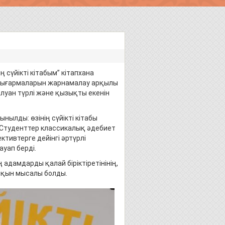
сүйікті кітабым” кітапхана
 шығармаларын жарнамалау арқылы
луан түрлі және қызықты екенін
ылды: өзінің сүйікті кітабы
. Студенттер классикалық әдебиет
тивтерге дейінгі әртүрлі
уап берді.
адамдарды қалай біріктіретінінің,
рқын мысалы болды.