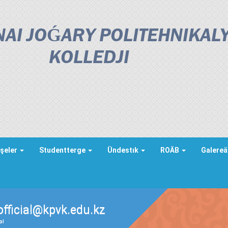
AI JOǴARY POLITEHNIKAL
KOLLEDJІ
şeler
Studentterge
Ündestık
ROÄB
Galere
official@kpvk.edu.kz
ды